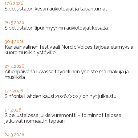
Ajankohtaista
17.6.2026
Sibeliustalon kesän aukioloajat ja tapahtumat
26.5.2026
Sibeliustalon lipunmyynnin aukioloajat kesällä
30.4.2026
Kansainvälinen festivaali Nordic Voices tarjoaa elämyksiä
kuoromusiikin ystäville
23.4.2026
Äitienpäivänä luvassa täydellinen yhdistelmä makuja ja
musiikkia
17.4.2026
Sinfonia Lahden kausi 2026/2027 on nyt julkaistu
1.4.2026
Sibeliustalossa julkisivuremontti – toiminnot talossa
jatkuvat normaaliin tapaan
24.3.2026