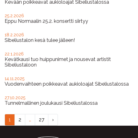
Kevään poikkeavat aukioloajat Sibeliustalossa
25.2.2026
Eppu Normaalin 25.2. konsertti siirtyy
18.2.2026
Sibeliustalon kesä tulee jälleen!
22.1.2026
Kevätkausi tuo huippunimet ja nousevat artistit
Sibeliustaloon
14.11.2025
Vuodenvaihteen poikkeavat aukioloajat Sibeliustalossa
27.10.2025
Tunnelmallinen joulukausi Sibeliustalossa
1
2
…
27
›