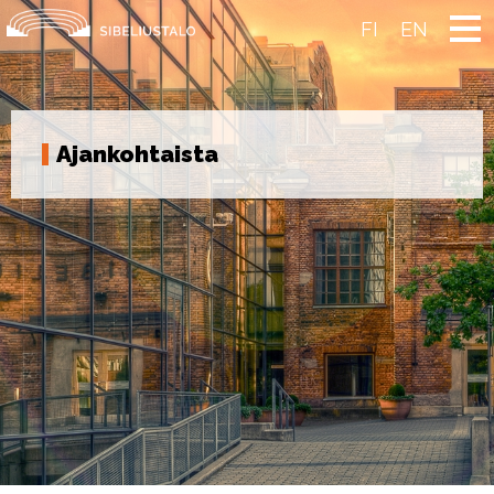
Skip
to
FI
EN
content
Ajankohtaista