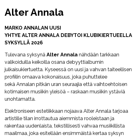
Alter Annala
MARKO
ANNALA
N UUSI
YHTYE
ALTER
ANNALA
DEBYTOI KLUBIKIERTUEELLA
SYKSYLLÄ 2026
Tulevana syksynä
Alter
Annala
nähdään tarkkaan
valikoiduilla keikoilla osana debyyttialbumin
julkaisukiertuetta. Kyseessä on uusi ja vahvan taiteellisen
profiilin omaava kokonaisuus, joka puhuttelee
sekä
Annala
n pitkän uran seuraajia että vaihtoehtoisen
kotimaisen musiikin yleisöä – raskaan musiikin ystäviä
unohtamatta.
Elektroniseen estetiikkaan nojaava
Alter
Annala
tarjoaa
artistille tilan irrottautua aiemmista rooleistaan ja
rakentaa uudenlaista, tekstillisesti vahvaa musiikillista
maailmaa, joka esitellään ensimmäistä kertaa syksyn