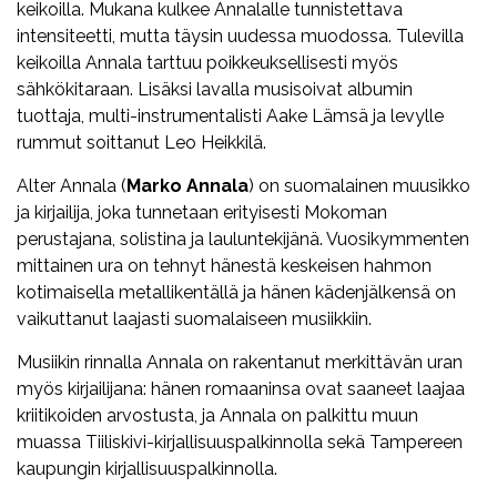
keikoilla. Mukana kulkee
Annala
lle tunnistettava
intensiteetti, mutta täysin uudessa muodossa. Tulevilla
keikoilla
Annala
tarttuu poikkeuksellisesti myös
sähkökitaraan. Lisäksi lavalla musisoivat albumin
tuottaja, multi-instrumentalisti Aake Lämsä ja levylle
rummut soittanut Leo Heikkilä.
Alter
Annala
(
Marko
Annala
) on suomalainen muusikko
ja kirjailija, joka tunnetaan erityisesti Mokoman
perustajana, solistina ja lauluntekijänä. Vuosikymmenten
mittainen ura on tehnyt hänestä keskeisen hahmon
kotimaisella metallikentällä ja hänen kädenjälkensä on
vaikuttanut laajasti suomalaiseen musiikkiin.
Musiikin rinnalla
Annala
on rakentanut merkittävän uran
myös kirjailijana: hänen romaaninsa ovat saaneet laajaa
kriitikoiden arvostusta, ja
Annala
on palkittu muun
muassa Tiiliskivi-kirjallisuuspalkinnolla sekä Tampereen
kaupungin kirjallisuuspalkinnolla.