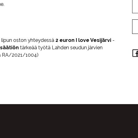
ue.
 lipun oston yhteydessä
2 euron
I love Vesijärvi
-
isäätiön
tärkeää työtä Lahden seudun järvien
pa RA/2021/1004)