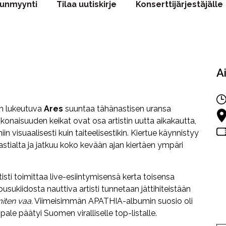
punmyynti
Tilaa uutiskirje
Konserttijärjestäjälle
A
in lukeutuva
Ares
suuntaa tähänastisen uransa
okonaisuuden keikat ovat osa artistin uutta aikakautta,
visuaalisesti kuin taiteelisestikin. Kiertue käynnistyy
stialta ja jatkuu koko kevään ajan kiertäen ympäri
tisti toimittaa live-esiintymisensä kerta toisensa
sukiidosta nauttiva artisti tunnetaan jättihiteistään
miten vaa.
Viimeisimmän APATHIA-albumin suosio oli
le päätyi Suomen viralliselle top-listalle.