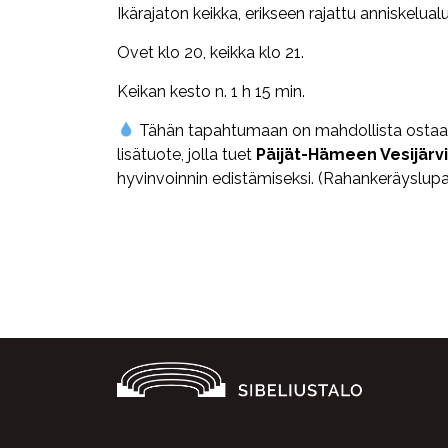
Ikärajaton keikka, erikseen rajattu anniskelual
Ovet klo 20, keikka klo 21.
Keikan kesto n. 1 h 15 min.
Tähän tapahtumaan on mahdollista ostaa
lisätuote, jolla tuet
Päijät-Hämeen Vesijärv
hyvinvoinnin edistämiseksi. (Rahankeräyslu
Facebook
Twitter
WhatsApp