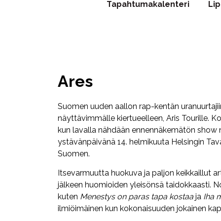
Tapahtumakalenteri
Li
Ares
Suomen uuden aallon rap-kentän uranuurtaji
näyttävimmälle kiertueelleen, Aris Tourille. K
kun lavalla nähdään ennennäkemätön show niin 
ystävänpäivänä 14. helmikuuta Helsingin Tava
Suomen.
Itsevarmuutta huokuva ja paljon keikkaillut ar
jälkeen huomioiden yleisönsä taidokkaasti. Nou
kuten
Menestys on paras tapa kostaa
ja
Iha 
ilmiöimäinen kun kokonaisuuden jokainen kappa