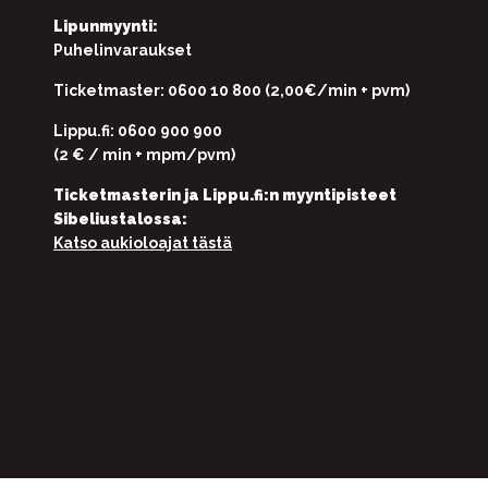
Lipunmyynti:
Puhelinvaraukset
Ticketmaster: 0600 10 800 (2,00€/min + pvm)
Lippu.fi: 0600 900 900
(2 € / min + mpm/pvm)
Ticketmasterin ja Lippu.fi:n myyntipisteet
Sibeliustalossa:
Katso aukioloajat tästä