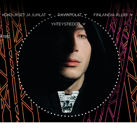
KOKOUKSET JA JUHLAT
RAVINTOLAT
FINLANDIA-KLUBI
YHTEYSTIEDOT
Ares