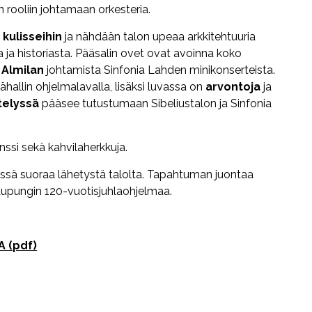
rooliin johtamaan orkesteria.
 kulisseihin
ja nähdään talon upeaa arkkitehtuuria
ta ja historiasta. Pääsalin ovet ovat avoinna koko
 Almilan
johtamista Sinfonia Lahden minikonserteista.
hallin ohjelmalavalla, lisäksi luvassa on
arvontoja
ja
telyssä
pääsee tutustumaan Sibeliustalon ja Sinfonia
nssi sekä kahvilaherkkuja.
ssä suoraa lähetystä talolta. Tapahtuman juontaa
upungin 120-vuotisjuhlaohjelmaa.
 (pdf)