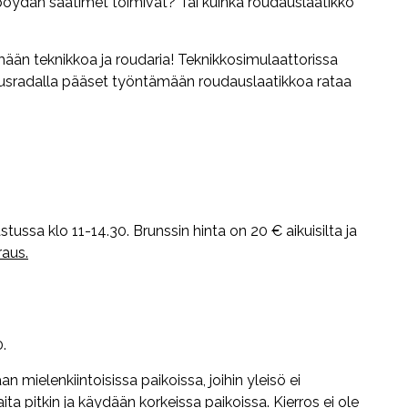
pöydän säätimet toimivat? Tai kuinka roudauslaatikko
imään teknikkoa ja roudaria! Teknikkosimulaattorissa
oudausradalla pääset työntämään roudauslaatikkoa rataa
tussa klo 11-14.30. Brunssin hinta on 20 € aikuisilta ja
aus.
0.
aan mielenkiintoisissa paikoissa, joihin yleisö ei
ita pitkin ja käydään korkeissa paikoissa. Kierros ei ole