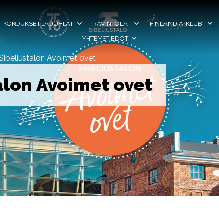
KOKOUKSET JA JUHLAT
RAVINTOLAT
FINLANDIA-KLUBI
YHTEYSTIEDOT
Sibeliustalon Avoimet ovet
alon Avoimet ovet