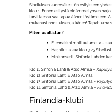
Sibeliuksen kuorosäkeistön esitykseen yhdes
klo 14. Ennen esitystä pidämme lyhyen harjoit
tarvittaessa saat apua äänen löytämiseen. Aie
mukanasi innostuksen ja äänen! Tapahtuma sopii 
Miten osallistun
?
Ei ennakkoilmoittautumista – saav
Harjoitus alkaa klo 13.25 Sibelius
Minikonsertti Sinfonia Lahden ka
Klo 11 Sinfonia Lahti & Atso Almila –
Kaputyö
Klo 12 Sinfonia Lahti & Atso Almila
Klo 13 Sinfonia Lahti & Atso Almila –
Kaputyö
Klo 14 Sinfonia Lahti & Atso Almila –
Finland
Finlandia-klubi