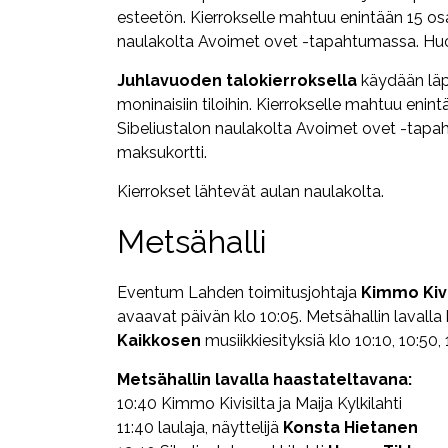
esteetön. Kierrokselle mahtuu enintään 15 osal
naulakolta Avoimet ovet -tapahtumassa. Huo
Juhlavuoden talokierroksella
käydään läpi
moninaisiin tiloihin. Kierrokselle mahtuu enint
Sibeliustalon naulakolta Avoimet ovet -tapa
maksukortti.
Kierrokset lähtevät aulan naulakolta.
Metsähalli
Eventum Lahden toimitusjohtaja
Kimmo Kivi
avaavat päivän klo 10:05. Metsähallin lavalla
Kaikkosen
musiikkiesityksiä klo 10:10, 10:50, 1
Metsähallin lavalla haastateltavana:
10:40 Kimmo Kivisilta ja Maija Kylkilahti
11:40 laulaja, näyttelijä
Konsta Hietanen