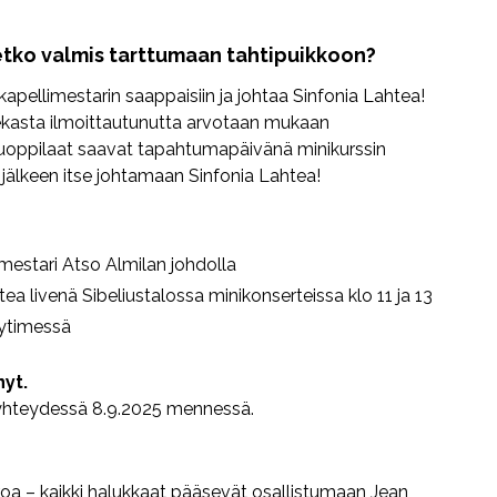
etko valmis tarttumaan tahtipuikkoon?
kapellimestarin saappaisiin ja johtaa Sinfonia Lahtea!
nekasta ilmoittautunutta arvotaan mukaan
oppilaat saavat tapahtumapäivänä minikurssin
 jälkeen itse johtamaan Sinfonia Lahtea!
imestari Atso Almilan johdolla
ea livenä Sibeliustalossa minikonserteissa klo 11 ja 13
ytimessä
yt.
n yhteydessä 8.9.2025 mennessä.
oa – kaikki halukkaat pääsevät osallistumaan Jean