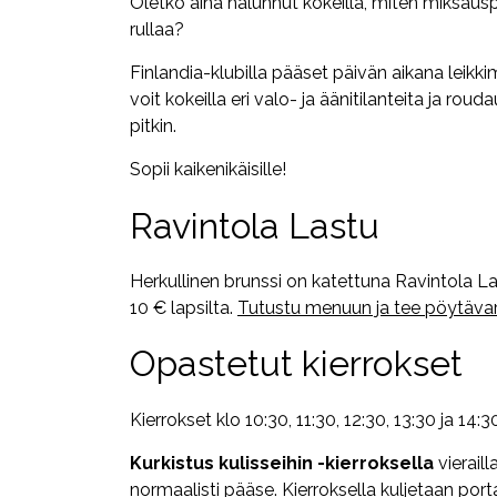
Oletko aina halunnut kokeilla, miten miksaus
rullaa?
Finlandia-klubilla pääset päivän aikana leikk
voit kokeilla eri valo- ja äänitilanteita ja r
pitkin.
Sopii kaikenikäisille!
Ravintola Lastu
Herkullinen brunssi on katettuna Ravintola Las
10 € lapsilta.
Tutustu menuun ja tee pöytävar
Opastetut kierrokset
Kierrokset klo 10:30, 11:30, 12:30, 13:30 ja 14:3
Kurkistus kulisseihin -kierroksella
vieraill
normaalisti pääse. Kierroksella kuljetaan porta