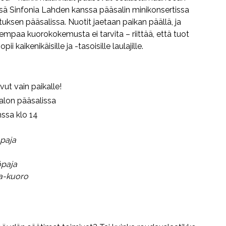
sä Sinfonia Lahden kanssa pääsalin minikonsertissa
uksen pääsalissa. Nuotit jaetaan paikan päällä, ja
mpaa kuorokokemusta ei tarvita – riittää, että tuot
kaikenikäisille ja -tasoisille laulajille.
ut vain paikalle!
talon pääsalissa
nssa klo 14
paja
paja
ia-kuoro