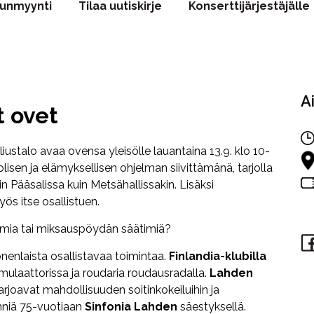
punmyynti
Tilaa uutiskirje
Konserttijärjestäjälle
A
t ovet
ustalo avaa ovensa yleisölle lauantaina 13.9. klo 10-
lisen ja elämyksellisen ohjelman siivittämänä, tarjolla
n Pääsalissa kuin Metsähallissakin. Lisäksi
s itse osallistuen.
ttimia tai miksauspöydän säätimiä?
nenlaista osallistavaa toimintaa.
Finlandia-klubilla
mulaattorissa ja roudaria roudausradalla.
Lahden
arjoavat mahdollisuuden soitinkokeiluihin ja
mniä 75-vuotiaan
Sinfonia Lahden
säestyksellä.