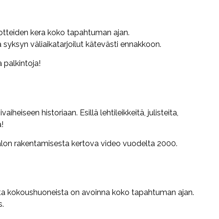
uotteiden kera koko tapahtuman ajan.
 syksyn väliaikatarjoilut kätevästi ennakkoon.
 palkintoja!
heiseen historiaan. Esillä lehtileikkeitä, julisteita,
!
talon rakentamisesta kertova video vuodelta 2000.
sta kokoushuoneista on avoinna koko tapahtuman ajan.
s.