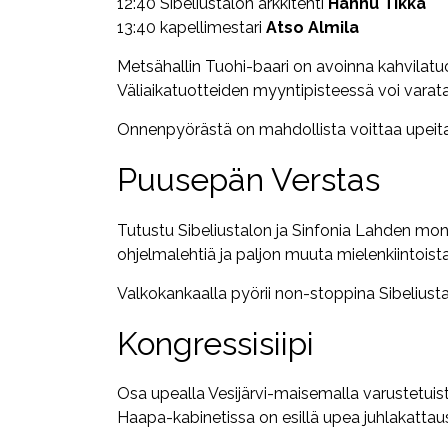
12:40 Sibeliustalon arkkitehti
Hannu Tikka
13:40 kapellimestari
Atso Almila
Metsähallin Tuohi-baari on avoinna kahvilat
Väliaikatuotteiden myyntipisteessä voi varata
Onnenpyörästä on mahdollista voittaa upeita
Puusepän Verstas
Tutustu Sibeliustalon ja Sinfonia Lahden monivai
ohjelmalehtiä ja paljon muuta mielenkiintoista
Valkokankaalla pyörii non-stoppina Sibelius
Kongressisiipi
Osa upealla Vesijärvi-maisemalla varustetui
Haapa-kabinetissa on esillä upea juhlakattau