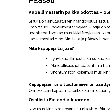
Pääsali
Kapellimestarin paikka odottaa – ol
Sinulla on ainutlaatuinen mahdollisuus astua 
Ilmoittaudu kapellimestaripajaan – neljä on
unohtumattomaan musiikkielämykseen. Kapu
kapellimestari Atso Almilalta ja pääsevät sen
Mitä kapupaja tarjoaa?
Lyhyt kapellimestarikurssi kapell
Mahdollisuus johtaa Sinfonia Laht
Unohtumaton kokemus musiikin 
Kapupajaan ilmoittautuminen on päättyn
Onnekkaisiin kapellimestarikokelaisiin ollaa
Osallistu Finlandia-kuoroon
Koe musiikin voima osana suurta yhteisökuor