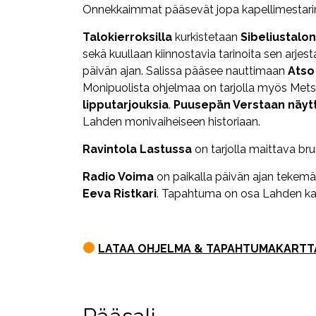
Onnekkaimmat pääsevät jopa kapellimestarin 
Talokierroksilla
kurkistetaan
Sibeliustalon
sekä kuullaan kiinnostavia tarinoita sen arjes
päivän ajan. Salissa pääsee nauttimaan
Atso
Monipuolista ohjelmaa on tarjolla myös Metsä
lipputarjouksia
.
Puusepän Verstaan näyt
Lahden monivaiheiseen historiaan.
Ravintola Lastussa
on tarjolla maittava bru
Radio Voima
on paikalla päivän ajan tekemä
Eeva Ristkari
. Tapahtuma on osa Lahden ka
LATAA OHJELMA & TAPAHTUMAKARTTA