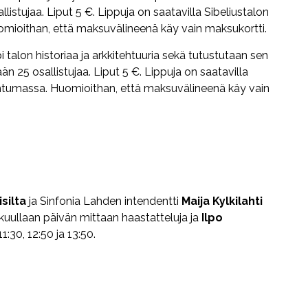
listujaa. Liput 5 €. Lippuja on saatavilla Sibeliustalon
mioithan, että maksuvälineenä käy vain maksukortti.
 talon historiaa ja arkkitehtuuria sekä tutustutaan sen
ään 25 osallistujaa. Liput 5 €. Lippuja on saatavilla
htumassa. Huomioithan, että maksuvälineenä käy vain
silta
ja Sinfonia Lahden intendentti
Maija Kylkilahti
 kuullaan päivän mittaan haastatteluja ja
Ilpo
1:30, 12:50 ja 13:50.