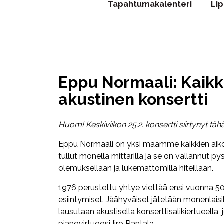
Tapahtumakalenteri
Li
Eppu Normaali: Kaikki
akustinen konsertti
Huom! Keskiviikon 25.2. konsertti siirtynyt tä
Eppu
Normaali
on yksi maamme kaikkien aiko
tullut monella mittarilla ja se on vallannut
olemuksellaan ja lukemattomilla hiteillään.
1976 perustettu yhtye viettää ensi vuonna 50
esiintymiset. Jäähyväiset jätetään monenlaisi
lausutaan akustisella konserttisalikiertueella
pianovirtuoosi Iiro Rantala.