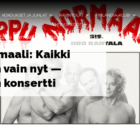
KOKOUKSET JA JUHLAT
RAVINTOLAT
FINLANDIA-KLUBI
YHTEYSTIEDOT
Eppu Normaali: Kaikki häipyy, on vain nyt — akustinen konsert
aali: Kaikki
n vain nyt —
 konsertti