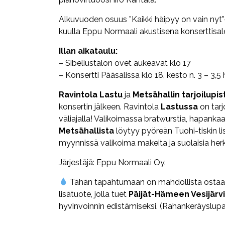
Alkuvuoden osuus ”Kaikki häipyy on vain nyt”
kuulla
Eppu
Normaali
akustisena konserttisal
Illan aikataulu:
– Sibeliustalon ovet aukeavat klo 17
– Konsertti Pääsalissa klo 18, kesto n. 3 – 3,5 
Ravintola Lastu
ja
Metsähallin tarjoilupis
konsertin jälkeen. Ravintola
Lastussa
on tar
väliajalla! Valikoimassa bratwurstia, hapankaa
Metsähallista
löytyy pyöreän Tuohi-tiskin lisä
myynnissä valikoima makeita ja suolaisia herk
Järjestäjä: Eppu Normaali Oy.
Tähän tapahtumaan on mahdollista ostaa
lisätuote, jolla tuet
Päijät-Hämeen Vesijärv
hyvinvoinnin edistämiseksi. (Rahankeräyslu