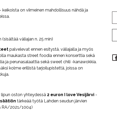
- keikoista on viimeinen mahdollisuus nähdä ja
eissa.
h (sisältää väliajan n. 25 min)
teet
palvelevat ennen esitystä, väliajalla ja myös
jolla maukasta street foodia ennen konserttia sekä
lia ja perunasalaattia sekä sweet chili -kanawokkia.
ksi kolme erillistä tarjoilupistettä, joissa on
kuja.
 lipun oston yhteydessä
2 euron
I love Vesijärvi
-
isäätiön
tärkeää työtä Lahden seudun järvien
pa RA/2021/1004)