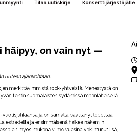
punmyynti
Tilaa uutiskirje
Konserttijärjestäjälle
A
 häipyy, on vain nyt —
hän uuteen ajankohtaan.
jen merkittävimmistä rock-yhtyeistä. Menestystä on
 pysyvän tontin suomalaisten sydämissä maanläheisellä
-vuotisjuhlaansa ja on samalla päättänyt lopettaa
lla estradeilla ja ensimmäisenä haikea näkemiin
, jossa on myös mukana viime vuosina vakiintunut lisä,