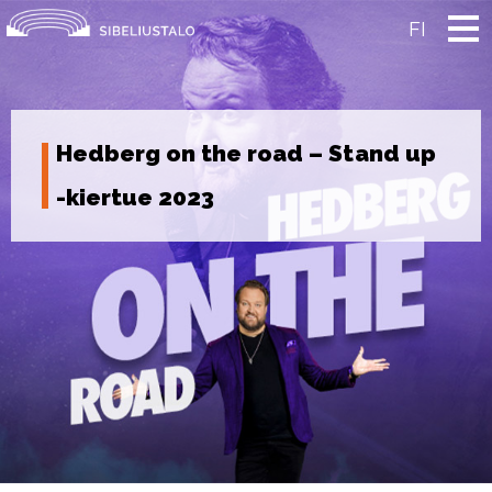
Skip
to
FI
content
Hedberg on the road – Stand up
-kiertue 2023