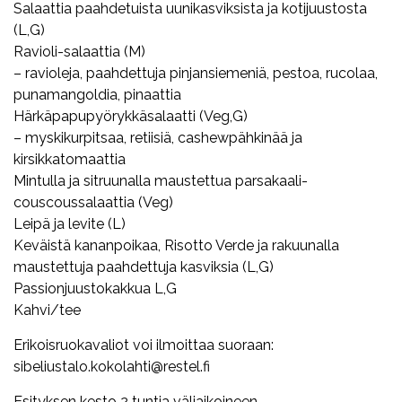
Salaattia paahdetuista uunikasviksista ja kotijuustosta
(L,G)
Ravioli-salaattia (M)
– ravioleja, paahdettuja pinjansiemeniä, pestoa, rucolaa,
punamangoldia, pinaattia
Härkäpapupyörykkäsalaatti (Veg,G)
– myskikurpitsaa, retiisiä, cashewpähkinää ja
kirsikkatomaattia
Mintulla ja sitruunalla maustettua parsakaali-
couscoussalaattia (Veg)
Leipä ja levite (L)
Keväistä kananpoikaa, Risotto Verde ja rakuunalla
maustettuja paahdettuja kasviksia (L,G)
Passionjuustokakkua L,G
Kahvi/tee
Erikoisruokavaliot voi ilmoittaa suoraan:
sibeliustalo.kokolahti@restel.fi
Esityksen kesto 2 tuntia väliaikoineen.