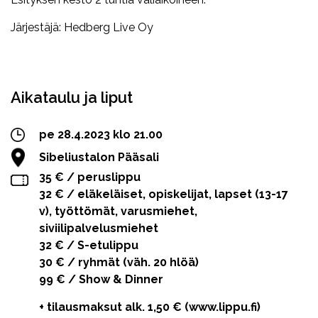
Järjestäjä: Hedberg Live Oy
Facebook
Twitter
WhatsApp
Aikataulu ja liput
pe 28.4.2023 klo 21.00
Sibeliustalon Pääsali
35 € / peruslippu
32 € / eläkeläiset, opiskelijat, lapset (13-17
v), työttömät, varusmiehet,
siviilipalvelusmiehet
32 € / S-etulippu
30 € / ryhmät (väh. 20 hlöä)
99 € / Show & Dinner
+ tilausmaksut alk. 1,50 € (www.lippu.fi)