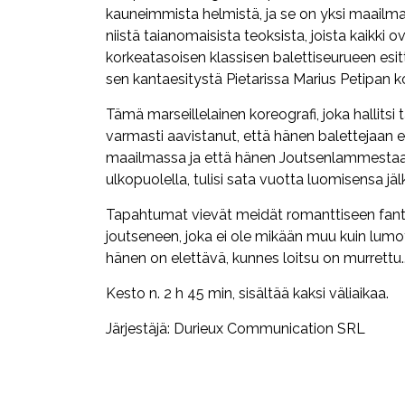
kauneimmista helmistä, ja se on yksi maailman
niistä taianomaisista teoksista, joista kaikki 
korkeatasoisen klassisen balettiseurueen esi
sen kantaesitystä Pietarissa Marius Petipan 
Tämä marseillelainen koreografi, joka hallits
varmasti aavistanut, että hänen balettejaan e
maailmassa ja että hänen Joutsenlammestaan,
ulkopuolella, tulisi sata vuotta luomisensa jäl
Tapahtumat vievät meidät romanttiseen fanta
joutseneen, joka ei ole mikään muu kuin lumottu
hänen on elettävä, kunnes loitsu on murrettu.
Kesto n. 2 h 45 min, sisältää kaksi väliaikaa.
Järjestäjä: Durieux Communication SRL
Facebook
Twitter
WhatsApp