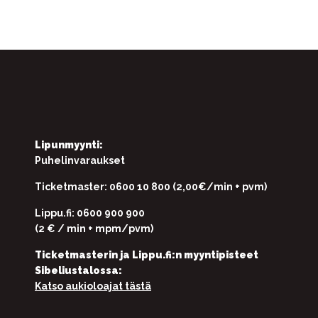
Lipunmyynti:
Puhelinvaraukset
Ticketmaster: 0600 10 800 (2,00€/min + pvm)
Lippu.fi: 0600 900 900
(2 € / min + mpm/pvm)
Ticketmasterin ja Lippu.fi:n myyntipisteet
Sibeliustalossa:
Katso aukioloajat tästä