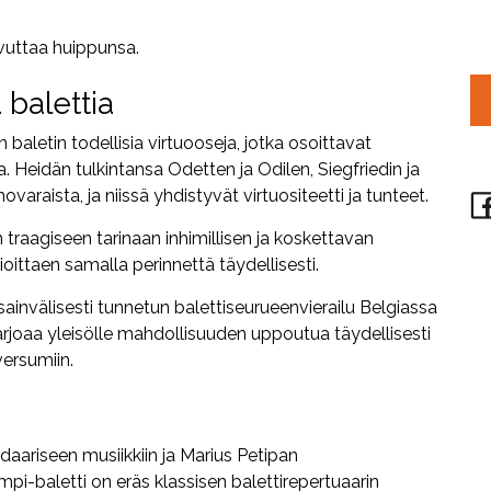
avuttaa huippunsa.
 balettia
en baletin todellisia virtuooseja, jotka osoittavat
a. Heidän tulkintansa Odetten ja Odilen, Siegfriedin ja
varaista, ja niissä yhdistyvät virtuositeetti ja tunteet.
raagiseen tarinaan inhimillisen ja koskettavan
ittaen samalla perinnettä täydellisesti.
ainvälisesti tunnetun balettiseurueenvierailu Belgiassa
 tarjoaa yleisölle mahdollisuuden uppoutua täydellisesti
ersumiin.
daariseen musiikkiin ja Marius Petipan
pi-baletti on eräs klassisen balettirepertuaarin