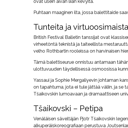
ovat usein aivan liian kevyitä.
Puhtaan maaginen ilta, jossa balettitaide sa
Tunteita ja virtuoosimaista
British Festival Balletin tanssijat ovat klassis
virheetöntä teknistä ja taiteellista mestaruutt
velho Rothbartin rooleissa on harvinaisen hieno
Tämä balettiseurue onnistuu antamaan tähän t
ulottuvuuden täydellisessä osmoosissa kunnio
Yassaui ja Sophie Mergaliyevin johtaman kans
on tapahtuma, jota ei tule jättää väliin, ja se
Tšaikovskin lumoavaan ja dramaattiseen univ
Tšaikovski – Petipa
Venäläisen säveltäjän Pjotr Tšaikovskin legen
alkuperäiskoreografiaan perustuva Joutsenlam