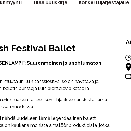
punmyynti
Tilaa uutiskirje
Konserttijärjestäjälle
A
sh Festival Ballet
TSENLAMPI”: Suurenmoinen ja unohtumaton
on muutakin kuin tanssiesitys; se on näyttävä ja
 baletin puristeja kuin aloittelevia katsojia.
a erinomaisen taiteellisen ohjauksen ansiosta tämä
niissa muodossa.
 nähdä uudelleen tämä legendaarinen baletti
a on kaukana monista amatööriproduktioista, jotka