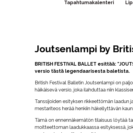
Tapahtumakalenteri
Li
Joutsenlampi by Briti
BRITISH FESTIVAL BALLET esittää: ”JOU
versio tästä legendaarisesta baletista.
British Festival Balletin Joutsenlampi on palj
häikäisevä versio, joka ilahduttaa niin klassisen
Tanssijoiden esityksen rikkeettömän laadun j
mestariteos herää henkiin häkellyttävän kau
Tämä on ennennäkemätön tilaisuus löytää tai
moitteettoman laadukkaassa esityksessä, jok