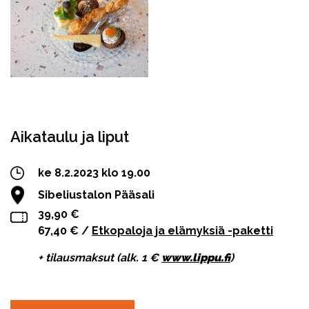
Facebook
Twitter
WhatsApp
Aikataulu ja liput
ke 8.2.2023 klo 19.00
Sibeliustalon Pääsali
39,90 €
67,40 € /
Etkopaloja ja elämyksiä -paketti
+ tilausmaksut (alk. 1 €
www.lippu.fi
)