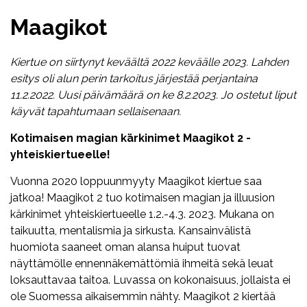
Maagikot
Kiertue on siirtynyt keväältä 2022 keväälle 2023. Lahden
esitys oli alun perin tarkoitus järjestää perjantaina
11.2.2022. Uusi päivämäärä on ke 8.2.2023. Jo ostetut liput
käyvät tapahtumaan sellaisenaan.
Kotimaisen magian kärkinimet Maagikot 2 -
yhteiskiertueelle!
Vuonna 2020 loppuunmyyty Maagikot kiertue saa
jatkoa! Maagikot 2 tuo kotimaisen magian ja illuusion
kärkinimet yhteiskiertueelle 1.2.-4.3. 2023. Mukana on
taikuutta, mentalismia ja sirkusta. Kansainvälistä
huomiota saaneet oman alansa huiput tuovat
näyttämölle ennennäkemättömiä ihmeitä sekä leuat
loksauttavaa taitoa. Luvassa on kokonaisuus, jollaista ei
ole Suomessa aikaisemmin nähty. Maagikot 2 kiertää