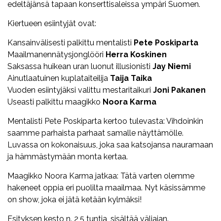
edeltäjänsä tapaan konserttisaleissa ympäri Suomen.
Kiertueen esiintyjät ovat:
Kansainvälisesti palkittu mentalisti
Pete Poskiparta
Maailmanennätysjonglööri
Herra Koskinen
Saksassa huikean uran luonut illusionisti
Jay Niemi
Ainutlaatuinen kuplataiteilija
Taija Taika
Vuoden esiintyjäksi valittu mestaritaikuri
Joni Pakanen
Useasti palkittu maagikko
Noora Karma
Mentalisti Pete Poskiparta kertoo tulevasta: Vihdoinkin
saamme parhaista parhaat samalle näyttämölle.
Luvassa on kokonaisuus, joka saa katsojansa nauramaan
ja hämmästymään monta kertaa.
Maagikko Noora Karma jatkaa: Tätä varten olemme
hakeneet oppia eri puolilta maailmaa. Nyt käsissämme
on show, joka ei jätä ketään kylmäksi!
Esityksen kesto n. 2,5 tuntia, sisältää väliajan.