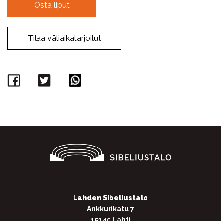
Osta liput
Tilaa väliaikatarjoilut
Facebook
Twitter
WhatsApp
Lahden Sibeliustalo
Ankkurikatu 7
15140 Lahti