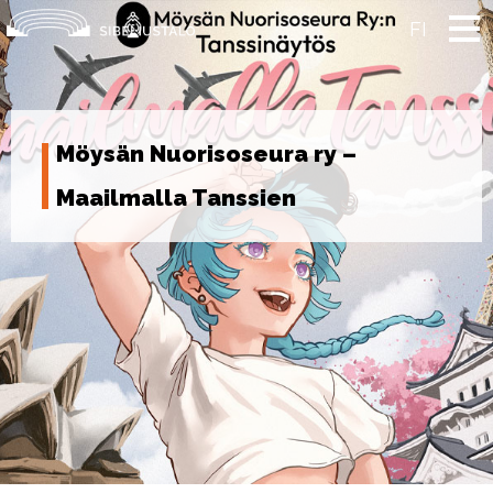
Skip
to
FI
content
Möysän Nuorisoseura ry –
Maailmalla Tanssien