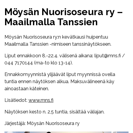
Möysän Nuorisoseura ry –
Maailmalla Tanssien
Möysän Nuorisoseura ry:n kevätkausi huipentuu
Maailmalla Tanssien -nimiseen tanssinäytökseen.
Liput ennakkoon 8.-22.4. välisenä aikana: liput@mns.fi /
044 7170144 (ma-to klo 13-14).
Ennakkomyynnistä ylijäävät liput myynnissä ovella
tuntia ennen näytöksen alkua. Maksuvälineenä käy
ainoastaan käteinen.
Lisätiedot:
www.mns.fi
Näytöksen kesto n. 2,5 tuntia, sisältää väliajan.
Järjestäjä: Möysän Nuorisoseura ry