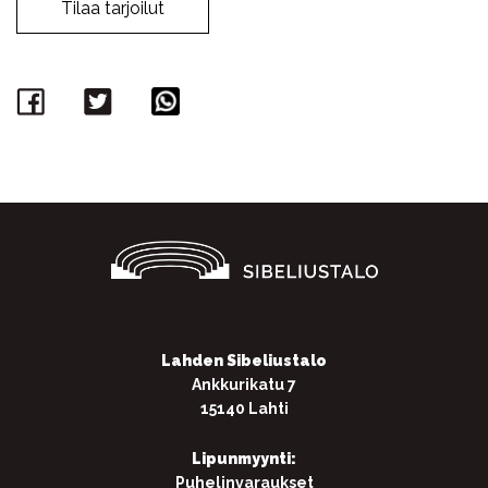
Tilaa tarjoilut
Facebook
Twitter
WhatsApp
Lahden Sibeliustalo
Ankkurikatu 7
15140 Lahti
Lipunmyynti:
Puhelinvaraukset