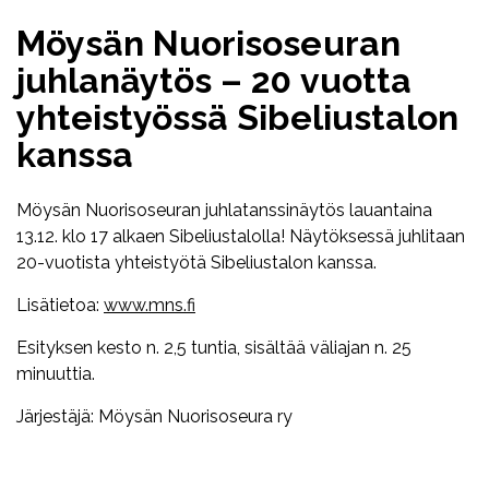
Möysän Nuorisoseuran
juhlanäytös – 20 vuotta
yhteistyössä Sibeliustalon
kanssa
Möysän Nuorisoseuran juhlatanssinäytös lauantaina
13.12. klo 17 alkaen Sibeliustalolla! Näytöksessä juhlitaan
20-vuotista yhteistyötä Sibeliustalon kanssa.
Lisätietoa:
www.mns.fi
Esityksen kesto n. 2,5 tuntia, sisältää väliajan n. 25
minuuttia.
Järjestäjä: Möysän Nuorisoseura ry
Facebook
Twitter
WhatsApp