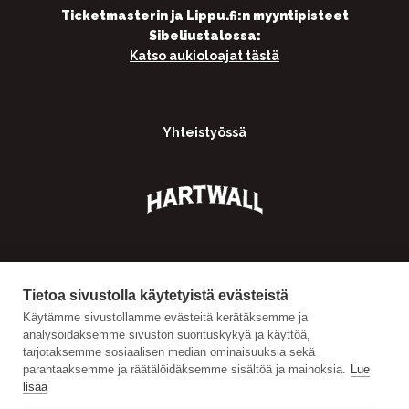
Ticketmasterin ja Lippu.fi:n myyntipisteet
Sibeliustalossa:
Katso aukioloajat tästä
Yhteistyössä
Tietoa sivustolla käytetyistä evästeistä
Käytämme sivustollamme evästeitä kerätäksemme ja
analysoidaksemme sivuston suorituskykyä ja käyttöä,
tarjotaksemme sosiaalisen median ominaisuuksia sekä
parantaaksemme ja räätälöidäksemme sisältöä ja mainoksia.
Lue
lisää