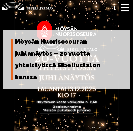
Skip
to
FI
content
Möysän Nuorisoseuran
juhlanäytös – 20 vuotta
yhteistyössä Sibeliustalon
kanssa