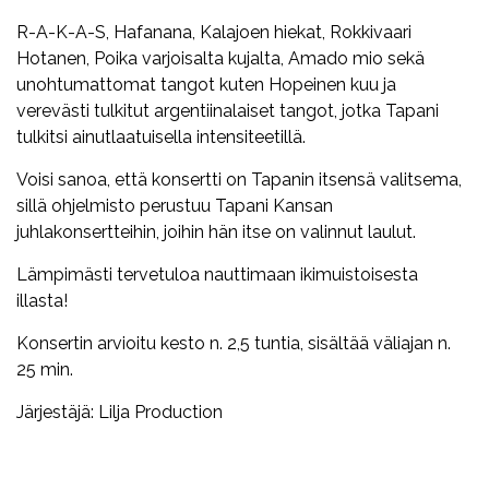
R-A-K-A-S, Hafanana, Kalajoen hiekat, Rokkivaari
Hotanen, Poika varjoisalta kujalta, Amado mio sekä
unohtumattomat tangot kuten Hopeinen kuu ja
verevästi tulkitut argentiinalaiset tangot, jotka Tapani
tulkitsi ainutlaatuisella intensiteetillä.
Voisi sanoa, että konsertti on Tapanin itsensä valitsema,
sillä ohjelmisto perustuu Tapani Kansan
juhlakonsertteihin, joihin hän itse on valinnut laulut.
Lämpimästi tervetuloa nauttimaan ikimuistoisesta
illasta!
Konsertin arvioitu kesto n. 2,5 tuntia, sisältää väliajan n.
25 min.
Järjestäjä: Lilja Production
Facebook
Twitter
WhatsApp