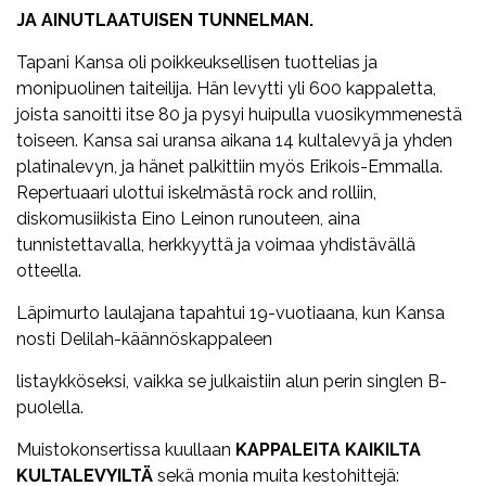
JA AINUTLAATUISEN TUNNELMAN.
Tapani Kansa oli poikkeuksellisen tuottelias ja
monipuolinen taiteilija. Hän levytti yli 600 kappaletta,
joista sanoitti itse 80 ja pysyi huipulla vuosikymmenestä
toiseen. Kansa sai uransa aikana 14 kultalevyä ja yhden
platinalevyn, ja hänet palkittiin myös Erikois-Emmalla.
Repertuaari ulottui iskelmästä rock and rolliin,
diskomusiikista Eino Leinon runouteen, aina
tunnistettavalla, herkkyyttä ja voimaa yhdistävällä
otteella.
Läpimurto laulajana tapahtui 19-vuotiaana, kun Kansa
nosti Delilah-käännöskappaleen
listaykköseksi, vaikka se julkaistiin alun perin singlen B-
puolella.
Muistokonsertissa kuullaan
KAPPALEITA KAIKILTA
KULTALEVYILTÄ
sekä monia muita kestohittejä: