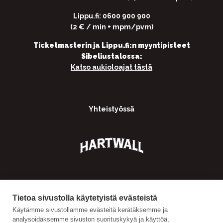
Lippu.fi: 0600 900 900
(2 € / min + mpm/pvm)
Ticketmasterin ja Lippu.fi:n myyntipisteet
Sibeliustalossa:
Katso aukioloajat tästä
Yhteistyössä
Tietoa sivustolla käytetyistä evästeistä
Käytämme sivustollamme evästeitä kerätäksemme ja
analysoidaksemme sivuston suorituskykyä ja käyttöä,