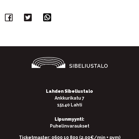
Facebook
Twitter
WhatsApp
Lahden Sibeliustalo
Ankkurikatu 7
15140 Lahti
Lipunmyynti:
Puhelinvaraukset
Ticketmaster: 0600 10 800 (2,00€/min + pvm)