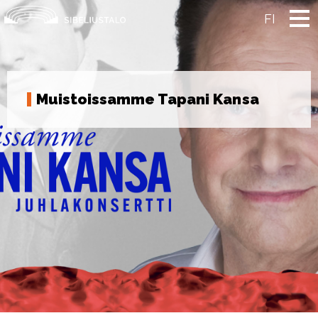
Skip
to
FI
content
Muistoissamme Tapani Kansa