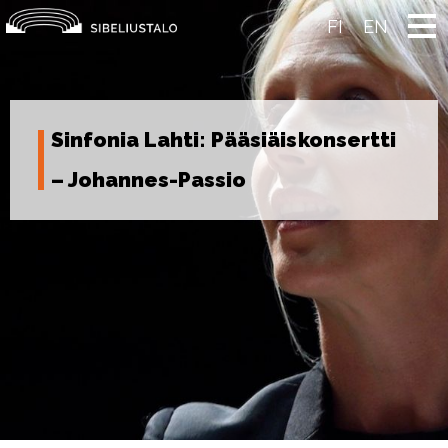
Skip
to
FI
EN
content
Sinfonia Lahti: Pääsiäiskonsertti
– Johannes-Passio