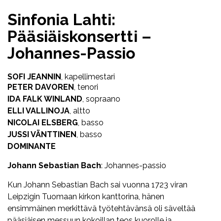
Sinfonia Lahti:
Pääsiäiskonsertti –
Johannes-Passio
SOFI JEANNIN
, kapellimestari
PETER DAVOREN
, tenori
IDA FALK WINLAND
, sopraano
ELLI VALLINOJA
, altto
NICOLAI ELSBERG
, basso
JUSSI VÄNTTINEN
, basso
DOMINANTE
Johann Sebastian Bach
: Johannes-passio
Kun Johann Sebastian Bach sai vuonna 1723 viran
Leipzigin Tuomaan kirkon kanttorina, hänen
ensimmäinen merkittävä työtehtävänsä oli säveltää
pääsiäisen messuun kokoillan teos kuorolle ja