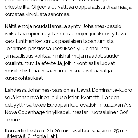
orkesterille. Ohjeena oli välttää oopperallista draamaa ja
korostaa kirkollista sanomaa.
Näitä ehtoja noudattamalla syntyi Johannes-passio,
vaikuttavimpien näyttämödraamojen joukkoon yltävä
kaksituntinen kertomus pääsiäisen tapahtumista.
Johannes-passiossa Jeesuksen yliluonnollinen
jumalallisuus kohtaa ihmishahmojen raadollisuuden
kouriintuntuvilla efekteillä, joihin kontrastia luovat
musiikinhistoriaan kauneimpiin kuuluvat aariat ja
kuorokohtaukset.
Lahdessa Johannes-passion esittävät Dominante-kuoro
sekä kansainvälinen laulusolistien kvartetti. Lahden-
debyyttinsä tekee Euroopan kuorovalioihin kuuluvan Ars
Nova Copenhagenin ylikapellimestari, ruotsalainen Sofi
Jeannin.
Konsertin kesto n. 2 h 20 min, sisältää väliajan n. 25 min.
Järjestäjä: Sinfonia Lahti.