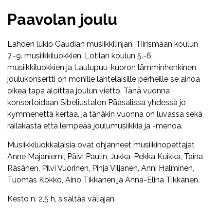
Paavolan joulu
Lahden lukio Gaudian musiikkilinjan, Tiirismaan koulun
7.-9. musiikkiluokkien, Lotilan koulun 5.-6.
musiikkiluokkien ja Laulupuu-kuoron lämminhenkinen
joulukonsertti on monille lahtelaisille perheille se ainoa
oikea tapa aloittaa joulun vietto. Tänä vuonna
konsertoidaan Sibeliustalon Pääsalissa yhdessä jo
kymmenettä kertaa, ja tänäkin vuonna on luvassa sekä
railakasta että lempeää joulumusiikkia ja -menoa.
Musiikkiluokkalaisia ovat ohjanneet musiikinopettajat
Anne Majaniemi, Päivi Paulin, Jukka-Pekka Kuikka, Taina
Räsänen, Pilvi Vuorinen, Pinja Viljanen, Anni Halminen,
Tuomas Kokko, Aino Tikkanen ja Anna-Elina Tikkanen.
Kesto n. 2,5 h, sisältää väliajan.