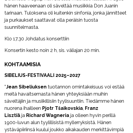
hänen haaveenaan oli säveltää musiikkia Don Juanin
tarinaan. Tuloksena oli kuitenkin sinfonia, jonka jännitteet
ja purkaukset saattavat olla peräisin tuosta
suunnitelmasta.
Klo 17.30 Johdatus konserttiin
Konsertin kesto noin 2 h, sis. väliajan 20 min.
KOHTAAMISIA
SIBELIUS-FESTIVAALI 2025–2027
”
Jean Sibeliuksen
tuotannon omintakeisuus voi estää
meitä havaitsemasta hänen yhteyksiään muihin
säveltäjiin ja musiikillisiin tyylisuuntiin. Tiedämme hänen
nuorena ihailleen
Pjotr Tšaikovskia
,
Franz
Lisztiä
ja
Richard Wagneria
ja olleen hyvin perillä
1900-luvun alun tyylillisistä myllerryksistä. Hänen
ystäväpiiriinsä kuului joukko aikakauden merkittävimpiä