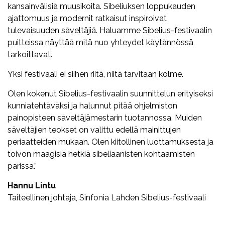
kansainvälisiä muusikoita. Sibeliuksen loppukauden
ajattomuus ja modernit ratkaisut inspiroivat
tulevaisuuden säveltäjiä. Haluamme Sibelius-festivaalin
puitteissa näyttää mitä nuo yhteydet käytännössä
tarkoittavat.
Yksi festivaali ei siihen riitä, niitä tarvitaan kolme.
Olen kokenut Sibelius-festivaalin suunnittelun erityiseksi
kunniatehtäväksi ja halunnut pitää ohjelmiston
painopisteen säveltäjämestarin tuotannossa. Muiden
säveltäjien teokset on valittu edellä mainittujen
periaatteiden mukaan. Olen kiitollinen luottamuksesta ja
toivon maagisia hetkiä sibeliaanisten kohtaamisten
parissa.”
Hannu Lintu
Taiteellinen johtaja, Sinfonia Lahden Sibelius-festivaali
Facebook
Twitter
WhatsApp