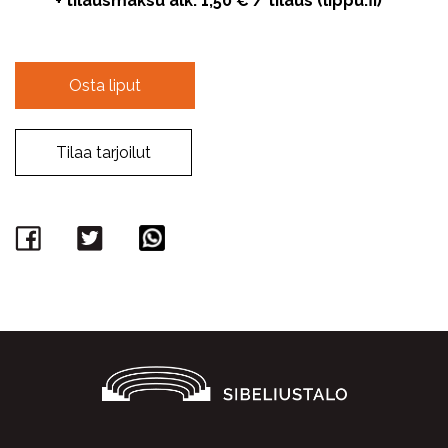
+ tilausmaksu alk. 1,50 € / tilaus (lippu.fi)
Osta liput
Tilaa tarjoilut
Facebook
Twitter
WhatsApp