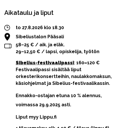
Aikataulu ja liput
to 27.8.2026 klo 18.30
Sibeliustalon Pääsali
58–25 € / aik. ja eläk.
29–12,50 € / lapsi, opiskelija, työtön
Sibelius-festivaalipassi
: 160
–
120 €
Festivaalipassi sisältää liput
orkesterikonsertteihin, naulakkomaksun,
käsiohjelmat ja Sibelius-festivaalikassin.
Ennakko-ostajan etuna 10 % alennus,
voimassa 29.9.2025 asti.
Liput myy Lippu.fi