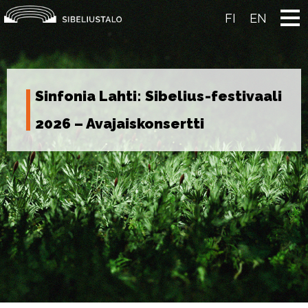
Skip
to
FI
EN
content
Sinfonia Lahti: Sibelius-festivaali
2026 – Avajaiskonsertti