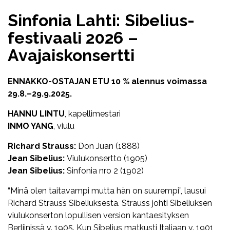
Sinfonia Lahti: Sibelius-
festivaali 2026 –
Avajaiskonsertti
ENNAKKO-OSTAJAN ETU 10 % alennus voimassa
29.8.–29.9.2025.
HANNU LINTU
, kapellimestari
INMO YANG
, viulu
Richard Strauss:
Don Juan (1888)
Jean Sibelius:
Viulukonsertto (1905)
Jean Sibelius:
Sinfonia nro 2 (1902)
“Minä olen taitavampi mutta hän on suurempi”, lausui
Richard Strauss Sibeliuksesta. Strauss johti Sibeliuksen
viulukonserton lopullisen version kantaesityksen
Berliinissä v. 1905. Kun Sibelius matkusti Italiaan v. 1901