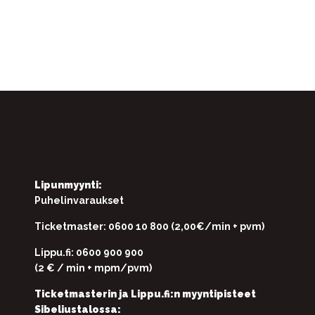
Lipunmyynti:
Puhelinvaraukset
Ticketmaster: 0600 10 800 (2,00€/min + pvm)
Lippu.fi: 0600 900 900
(2 € / min + mpm/pvm)
Ticketmasterin ja Lippu.fi:n myyntipisteet
Sibeliustalossa: