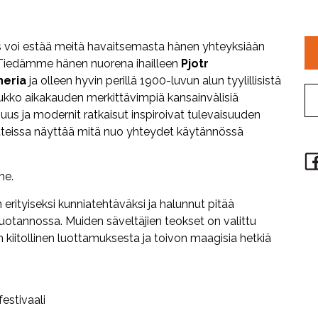
 voi estää meitä havaitsemasta hänen yhteyksiään
iin. Tiedämme hänen nuorena ihailleen
Pjotr
neria
ja olleen hyvin perillä 1900-luvun alun tyylillisistä
joukko aikakauden merkittävimpiä kansainvälisiä
us ja modernit ratkaisut inspiroivat tulevaisuuden
itteissa näyttää mitä nuo yhteydet käytännössä
me.
 erityiseksi kunniatehtäväksi ja halunnut pitää
uotannossa. Muiden säveltäjien teokset on valittu
 kiitollinen luottamuksesta ja toivon maagisia hetkiä
festivaali