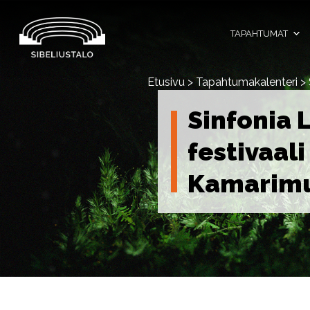
Skip
to
content
TAPAHTUMAT
Etusivu
>
Tapahtumakalenteri
>
Sinfonia L
festivaali
Kamarimus