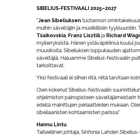
SIBELIUS-FESTIVAALI 2025–2027
”
Jean Sibeliuksen
tuotannon omintakeisuus
muihin säveltäjiin ja musiikillisiin tyylisuunt
Tšaikovskia
,
Franz Lisztiä
ja
Richard Wag
myllerryksistä. Hänen ystäväpiiriinsä kuului 
muusikoita. Sibeliuksen loppukauden ajattomu
säveltäjiä. Haluamme Sibelius-festivaalin pu
tarkoittavat.
Yksi festivaali ei siihen riitä, niitä tarvitaan kol
Olen kokenut Sibelius-festivaalin suunnittelun
ohjelmiston painopisteen säveltäjämestarin t
edellä mainittujen periaatteiden mukaan. Olen
sibeliaanisten kohtaamisten parissa.”
Hannu Lintu
Taiteellinen johtaja, Sinfonia Lahden Sibelius-