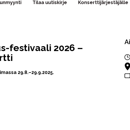
punmyynti
Tilaa uutiskirje
Konserttijärjestäjälle
A
us-festivaali 2026 –
tti
assa 29.8.–29.9.2025.