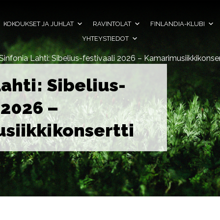
KOKOUKSET JA JUHLAT
RAVINTOLAT
FINLANDIA-KLUBI
YHTEYSTIEDOT
Sinfonia Lahti: Sibelius-festivaali 2026 – Kamarimusiikkikonser
ahti: Sibelius-
 2026 –
iikkikonsertti