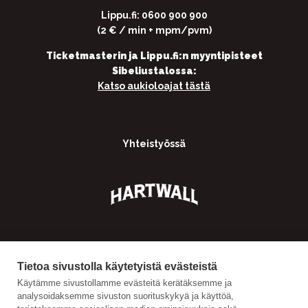
Lippu.fi: 0600 900 900
(2 € / min + mpm/pvm)
Ticketmasterin ja Lippu.fi:n myyntipisteet
Sibeliustalossa:
Katso aukioloajat tästä
Yhteistyössä
Tietoa sivustolla käytetyistä evästeistä
Käytämme sivustollamme evästeitä kerätäksemme ja
analysoidaksemme sivuston suorituskykyä ja käyttöä,