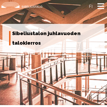
Skip
to
FI
content
Sibeliustalon juhlavuoden
talokierros