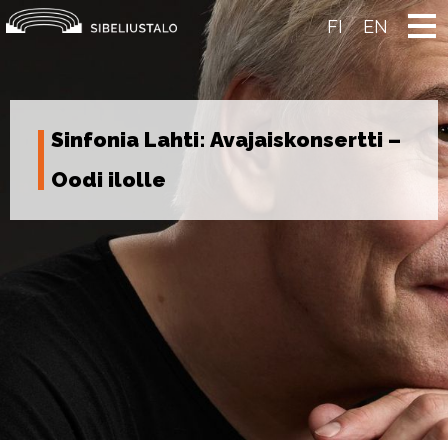
Skip
to
FI
EN
content
Sinfonia Lahti: Avajaiskonsertti –
Oodi ilolle