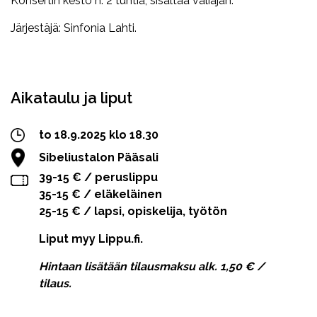
Konsertin kesto n. 2 tuntia, sisältää väliajan.
Järjestäjä: Sinfonia Lahti.
Facebook
Twitter
WhatsApp
Aikataulu ja liput
to 18.9.2025 klo 18.30
Sibeliustalon Pääsali
39-15 € / peruslippu
35-15 € / eläkeläinen
25-15 € / lapsi, opiskelija, työtön
Liput myy Lippu.fi.
Hintaan lisätään tilausmaksu alk. 1,50 € /
tilaus.