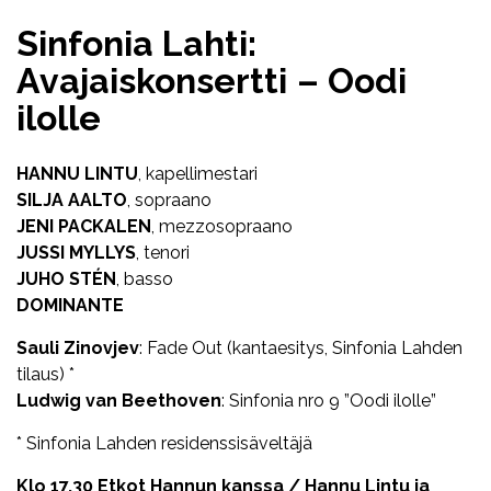
Sinfonia Lahti:
Avajaiskonsertti – Oodi
ilolle
HANNU LINTU
, kapellimestari
SILJA AALTO
, sopraano
JENI PACKALEN
, mezzosopraano
JUSSI MYLLYS
, tenori
JUHO STÉN
, basso
DOMINANTE
Sauli Zinovjev
: Fade Out (kantaesitys, Sinfonia Lahden
tilaus) *
Ludwig van Beethoven
: Sinfonia nro 9 ”Oodi ilolle”
* Sinfonia Lahden residenssisäveltäjä
Klo 17.30 Etkot Hannun kanssa / Hannu Lintu ja