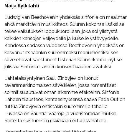
Maija Kylkilahti
Ludwig van Beethovenin yhdeksäs sinfonia on maailman
ehkä merkittävin musiikkiteos. Suuren kokonsa lisäksi se
tekee vaikutuksen loppukuorollaan, joka soi ylistystä
kaikkien kansojen veljeydelle ja ikuiselle ystävyydelle.
Kahdessa sadassa vuodessa Beethovenin yhdeksäs on
kasvanut itseäänkin suuremmaksi monumentiksi: sen
sävelet ovat säestäneet historian käännekohtia, nyt se
julistaa Sinfonia Lahden konserttikauden avatuksi.
Lahtelaissyntyinen Sauli Zinovjev on luonut
tavaramerkinomaisen sävelkielen, jossa romanttiset
soinnit sulautuvat oman aikamme efekteihin. Sinfonia
Lahden tilausteos, kantaesityksensä saava Fade Out on
tuttua Zinovjevia entistäkin suuremmilla tehoilla.
Luvassa on vauhtia, vaaroja ja vuoristoradan mutkia.
Raiteilta suistumisen riskiäkään ei tule vähätellä.