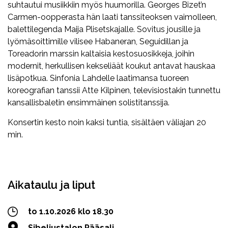
suhtautui musiikkiin myös huumorilla. Georges Bizet’n
Carmen-oopperasta hän laati tanssiteoksen vaimolleen,
balettilegenda Maija Plisetskajalle. Sovitus jousille ja
lyömäsoittimille vilisee Habaneran, Seguidillan ja
Toreadorin marssin kaltaisia kestosuosikkeja, joihin
modernit, herkullisen kekseliäät koukut antavat hauskaa
lisäpotkua. Sinfonia Lahdelle laatimansa tuoreen
koreografian tanssii Atte Kilpinen, televisiostakin tunnettu
kansallisbaletin ensimmäinen solistitanssija.
Konsertin kesto noin kaksi tuntia, sisältäen väliajan 20
min.
Facebook
Twitter
WhatsApp
Aikataulu ja liput
to 1.10.2026 klo 18.30
Sibeliustalon Pääsali