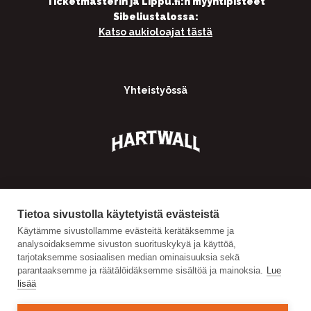
Ticketmasterin ja Lippu.fi:n myyntipisteet
Sibeliustalossa:
Katso aukioloajat tästä
Yhteistyössä
Tietoa sivustolla käytetyistä evästeistä
Käytämme sivustollamme evästeitä kerätäksemme ja
analysoidaksemme sivuston suorituskykyä ja käyttöä,
tarjotaksemme sosiaalisen median ominaisuuksia sekä
parantaaksemme ja räätälöidäksemme sisältöä ja mainoksia.
Lue
lisää