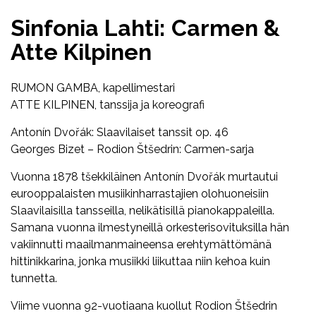
Sinfonia Lahti: Carmen &
Atte Kilpinen
RUMON GAMBA, kapellimestari
ATTE KILPINEN, tanssija ja koreografi
Antonín Dvořák: Slaavilaiset tanssit op. 46
Georges Bizet – Rodion Štšedrin: Carmen-sarja
Vuonna 1878 tšekkiläinen Antonín Dvořák murtautui
eurooppalaisten musiikinharrastajien olohuoneisiin
Slaavilaisilla tansseilla, nelikätisillä pianokappaleilla.
Samana vuonna ilmestyneillä orkesterisovituksilla hän
vakiinnutti maailmanmaineensa erehtymättömänä
hittinikkarina, jonka musiikki liikuttaa niin kehoa kuin
tunnetta.
Viime vuonna 92-vuotiaana kuollut Rodion Štšedrin