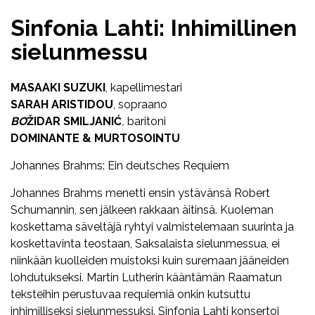
Sinfonia Lahti: Inhimillinen
sielunmessu
MASAAKI SUZUKI
, kapellimestari
SARAH ARISTIDOU
, sopraano
BO
ŽIDAR SMILJANIĆ
,
baritoni
DOMINANTE & MURTOSOINTU
Johannes Brahms: Ein deutsches Requiem
Johannes Brahms menetti ensin ystävänsä Robert
Schumannin, sen jälkeen rakkaan äitinsä. Kuoleman
koskettama säveltäjä ryhtyi valmistelemaan suurinta ja
koskettavinta teostaan, Saksalaista sielunmessua, ei
niinkään kuolleiden muistoksi kuin suremaan jääneiden
lohdutukseksi. Martin Lutherin kääntämän Raamatun
teksteihin perustuvaa requiemiä onkin kutsuttu
inhimilliseksi sielunmessuksi. Sinfonia Lahti konsertoi