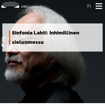
Skip
to
FI
content
Sinfonia Lahti: Inhimillinen
sielunmessu