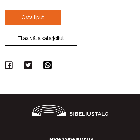
Osta liput
Tilaa väliaikatarjoilut
Facebook
Twitter
WhatsApp
Lahden Sibeliustalo