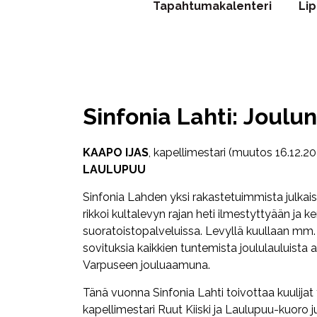
Tapahtumakalenteri
Li
Sinfonia Lahti: Joulu
KAAPO IJAS
, kapellimestari (muutos 16.12.2
LAULUPUU
Sinfonia Lahden yksi rakastetuimmista julka
rikkoi kultalevyn rajan heti ilmestyttyään ja ke
suoratoistopalveluissa. Levyllä kuullaan mm. 
sovituksia kaikkien tuntemista joululauluista 
Varpuseen jouluaamuna.
Tänä vuonna Sinfonia Lahti toivottaa kuulijat te
kapellimestari Ruut Kiiski ja Laulupuu-kuoro