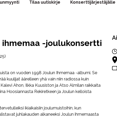
punmyynti
Tilaa uutiskirje
Konserttijärjestäjälle
A
n ihmemaa -joulukonsertti
025)
isuista on vuoden 1998 Joulun Ihmemaa -albumi. Se
rää kuulijat äärelleen yhä vain niin radiossa kuin
Kalevi Ahon, Ilkka Kuusiston ja Atso Almilan raikkaita
aina Hoosiannasta Rekiretkeen ja Joulun kelloista
rvetulleiksi ikiaikaisiin joulumuistoihin, kun
 julistavat juhlakauden alkaneeksi Joulun ihmemaasta