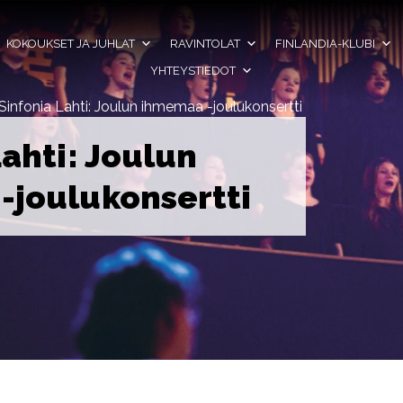
KOKOUKSET JA JUHLAT
RAVINTOLAT
FINLANDIA-KLUBI
YHTEYSTIEDOT
Sinfonia Lahti: Joulun ihmemaa -joulukonsertti
Lahti: Joulun
-joulukonsertti