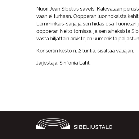
Nuori Jean Sibelius sävelsi Kalevalaan perus
vaan ei turhaan. Oopperan luonnoksista kehitty
Lemminkäis-sarja ja sen hidas osa Tuonelan j
oopperan Neito tornissa, ja sen aineksista Si
vasta hiljattain arkistojen uumenista paljastu
Konsertin kesto n. 2 tuntia, sisältää väliajan.
Järjestäjä: Sinfonia Lahti.
Facebook
Twitter
WhatsApp