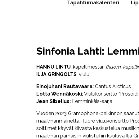
Tapahtumakalenteri
Li
Sinfonia Lahti: Lemm
HANNU LINTU
, kapellimestari
(huom. kapell
ILJA GRINGOLTS
, viulu
Einojuhani Rautavaara:
Cantus Arcticus
Lotta Wennäkoski:
Viulukonsertto ”Prosoidi
Jean Sibelius:
Lemminkäis-sarja
Vuoden 2023 Gramophone-palkinnon saanut Lot
maailmanmainetta. Tuore viulukonsertto Pros
soittimet käyvät kiivasta keskustelua musiikin
maailman parhaisiin viulisteihin kuuluva Ilja 