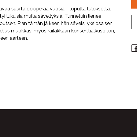
tavaa suurta oopperaa vuosia – lopulta tuloksetta,
i lukuisia muita sävellyksiä. Tunnetuin lienee
outsen. Pian tämän jälkeen hän sävelsi yksiosaisen
belius muokkasi myös railakkaan konserttialkusoiton,
neen aarteen.