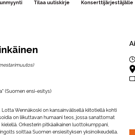
punmyynti
Tilaa uutiskirje
Konserttijärjestäjälle
A
inkäinen
imestarimuutos)
a” (Suomen ensi-esitys)
ta Wennäkoski on kansainvälisellä kiitotiellä kohti
oidia on liikuttavan humaani teos, jossa sanattomat
 kielellä. Orkesterin pitkäaikainen luottokumppani,
Gringolts soittaa Suomen ensiesityksen yksinoikeudella.