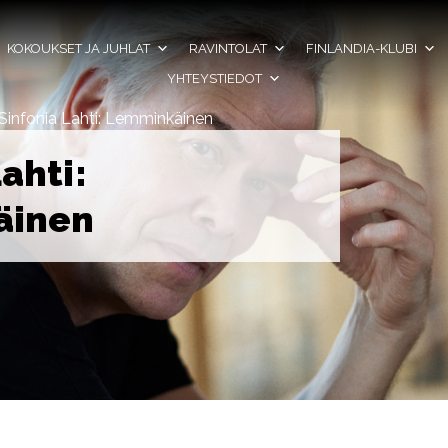
KOKOUKSET JA JUHLAT
RAVINTOLAT
FINLANDIA-KLUBI
YHTEYSTIEDOT
Sinfonia Lahti: Lemminkäinen
ahti:
äinen