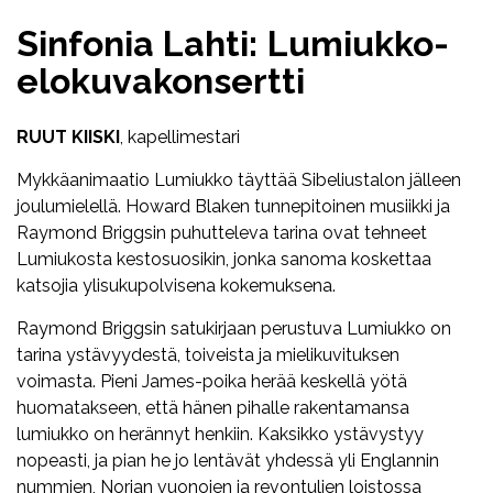
Sinfonia Lahti: Lumiukko-
elokuvakonsertti
RUUT KIISKI
, kapellimestari
Mykkäanimaatio Lumiukko täyttää Sibeliustalon jälleen
joulumielellä. Howard Blaken tunnepitoinen musiikki ja
Raymond Briggsin puhutteleva tarina ovat tehneet
Lumiukosta kestosuosikin, jonka sanoma koskettaa
katsojia ylisukupolvisena kokemuksena.
Raymond Briggsin satukirjaan perustuva Lumiukko on
tarina ystävyydestä, toiveista ja mielikuvituksen
voimasta. Pieni James-poika herää keskellä yötä
huomatakseen, että hänen pihalle rakentamansa
lumiukko on herännyt henkiin. Kaksikko ystävystyy
nopeasti, ja pian he jo lentävät yhdessä yli Englannin
nummien, Norjan vuonojen ja revontulien loistossa