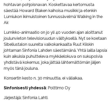
hohtavan pohjoisnavan. Koskettavaa kertomusta
säestää Howard Blaken kaihoisa musiikki ja etenkin
Lumiukon ikimuistoinen tunnussävelmä Walking in the
Air.
Lumikko-animaatio on jo yli 40 vuoden ajan aloittanut
joulunvieton televisioruudun välityksellä. Nyt se koetaan
Sibeliustalon suurelta valkokankaalta Ruut Kiiskin
johtaman Sinfonia Lahden säestämänä. Yhtä lailla lapsia
kuin aikuisia puhutteleva mykkäelokuva on sukupolvia
yhdistävä kokemus, joka jättää lähtemättömän jäljen
myös tänä jouluna.
Konsertin kesto n. 30 minuuttia, ei väliaikaa.
Sinfonisesti yhdessä
: Polttimo Oy
Järjestäjä: Sinfonia Lahti.
Facebook
Twitter
WhatsApp