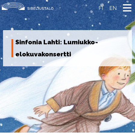
Skip
to
FI
EN
content
Sinfonia Lahti: Lumiukko-
elokuvakonsertti