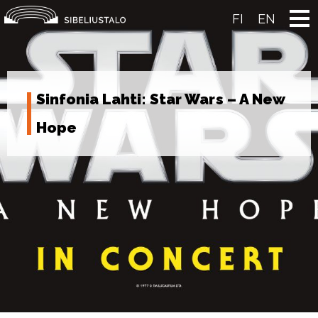
Skip
to
FI
EN
content
Sinfonia Lahti: Star Wars – A New
Hope