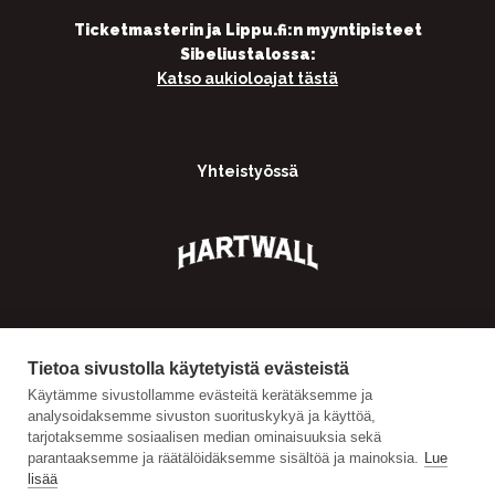
Ticketmasterin ja Lippu.fi:n myyntipisteet
Sibeliustalossa:
Katso aukioloajat tästä
Yhteistyössä
Tietoa sivustolla käytetyistä evästeistä
Käytämme sivustollamme evästeitä kerätäksemme ja
analysoidaksemme sivuston suorituskykyä ja käyttöä,
tarjotaksemme sosiaalisen median ominaisuuksia sekä
parantaaksemme ja räätälöidäksemme sisältöä ja mainoksia.
Lue
lisää