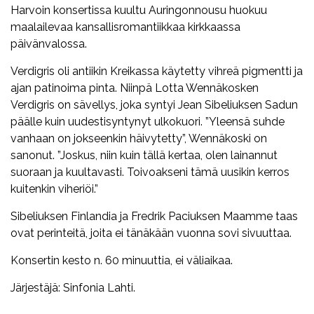
Harvoin konsertissa kuultu Auringonnousu huokuu
maalailevaa kansallisromantiikkaa kirkkaassa
päivänvalossa.
Verdigris oli antiikin Kreikassa käytetty vihreä pigmentti ja
ajan patinoima pinta. Niinpä Lotta Wennäkosken
Verdigris on sävellys, joka syntyi Jean Sibeliuksen Sadun
päälle kuin uudestisyntynyt ulkokuori. ”Yleensä suhde
vanhaan on jokseenkin häivytetty”, Wennäkoski on
sanonut. ”Joskus, niin kuin tällä kertaa, olen lainannut
suoraan ja kuultavasti. Toivoakseni tämä uusikin kerros
kuitenkin viheriöi.”
Sibeliuksen Finlandia ja Fredrik Paciuksen Maamme taas
ovat perinteitä, joita ei tänäkään vuonna sovi sivuuttaa.
Konsertin kesto n. 60 minuuttia, ei väliaikaa.
Järjestäjä: Sinfonia Lahti.