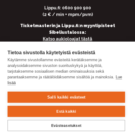
Lippu.fi: 0600 900 900
(2 € / min + mpm/pvm)
Ticketmasterin ja Lippu.fi:n myyntipisteet
Sibeliustalossa:
Katso aukioloajat tästä
Tietoa sivustolla käytetyistä evästeistä
Käytämme sivustollamme evästeitä kerätäksemme ja
Yhteistyössä
analysoidaksemme sivuston suorituskykyä ja käyttöä,
tarjotaksemme sosiaalisen median ominaisuuksia sekä
parantaaksemme ja räätälöidäksemme sisältöä ja mainoksia.
Lue
lisää
Salli kaikki evästeet
Estä kaikki
Evästeasetukset