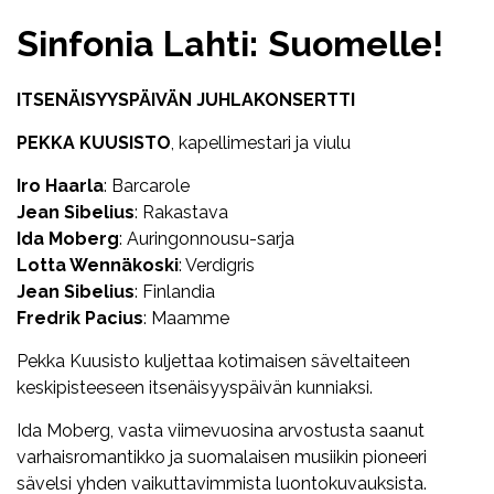
Sinfonia Lahti: Suomelle!
ITSENÄISYYSPÄIVÄN JUHLAKONSERTTI
PEKKA KUUSISTO
, kapellimestari ja viulu
Iro Haarla
: Barcarole
Jean Sibelius
: Rakastava
Ida Moberg
: Auringonnousu-sarja
Lotta Wennäkoski
: Verdigris
Jean Sibelius
: Finlandia
Fredrik Pacius
: Maamme
Pekka Kuusisto kuljettaa kotimaisen säveltaiteen
keskipisteeseen itsenäisyyspäivän kunniaksi.
Ida Moberg, vasta viimevuosina arvostusta saanut
varhaisromantikko ja suomalaisen musiikin pioneeri
sävelsi yhden vaikuttavimmista luontokuvauksista.