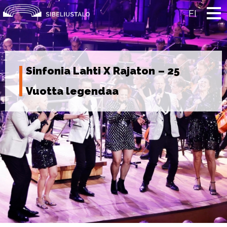
Skip
to
FI
content
Sinfonia Lahti X Rajaton – 25
Vuotta legendaa