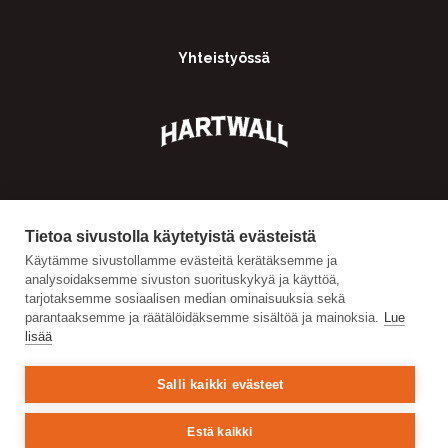
Yhteistyössä
Tietoa sivustolla käytetyistä evästeistä
Käytämme sivustollamme evästeitä kerätäksemme ja
analysoidaksemme sivuston suorituskykyä ja käyttöä,
tarjotaksemme sosiaalisen median ominaisuuksia sekä
parantaaksemme ja räätälöidäksemme sisältöä ja mainoksia.
Lue
lisää
Salli kaikki evästeet
Estä kaikki