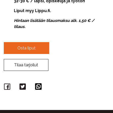
32-30 € / lapsi, opiskelija ja työtön
Liput myy Lippu.fi.
Hintaan lisätään tilausmaksu alk. 1,50 € /
tilaus.
Osta liput
Tilaa tarjoilut
Facebook
Twitter
WhatsApp