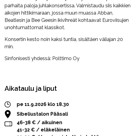
parhaita paloja juhlakonsertissa. Valmistaudu siis kaikkien
aikojen hittikimaraan, jossa muun muassa Abban,
Beatlesin ja Bee Geesin ikivihreät kohtaavat Euroviisujen
unohtumattomat klassikot.
Konsertin kesto noin kaksi tuntia, sisältäen väliajan 20
min.
Sinfonisesti yhdessä: Polttimo Oy
Facebook
Twitter
WhatsApp
Aikataulu ja liput
pe 11.9.2026 klo 18.30
Sibeliustalon Pääsali
46-38 € / aikuinen
41-32 € / eläkeläinen