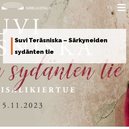
Skip
to
FI
content
Suvi Teräsniska – Särkyneiden
sydänten tie