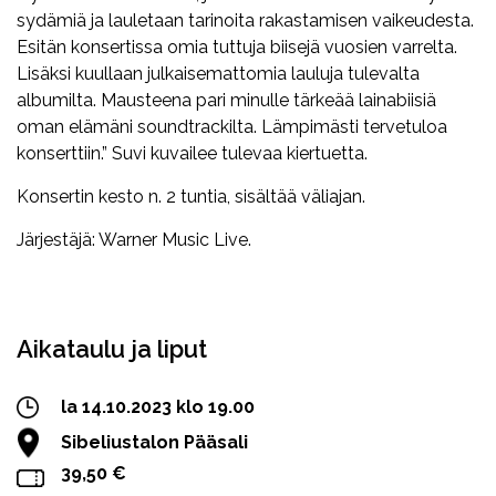
sydämiä ja lauletaan tarinoita rakastamisen vaikeudesta.
Esitän konsertissa omia tuttuja biisejä vuosien varrelta.
Lisäksi kuullaan julkaisemattomia lauluja tulevalta
albumilta. Mausteena pari minulle tärkeää lainabiisiä
oman elämäni soundtrackilta. Lämpimästi tervetuloa
konserttiin.” Suvi kuvailee tulevaa kiertuetta.
Konsertin kesto n. 2 tuntia, sisältää väliajan.
Järjestäjä: Warner Music Live.
Facebook
Twitter
WhatsApp
Aikataulu ja liput
la 14.10.2023 klo 19.00
Sibeliustalon Pääsali
39,50 €