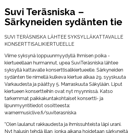
Suvi Teräsniska –
Särkyneiden sydänten tie
SUVI TERÄSNISKA LÄHTEE SYKSYLLÄKATTAVALLE
KONSERTTISALIKIERTUEELLE
Viime syksynä loppuunmyydyllä Ihmisen poika -
kiertueellaan hurmannut, upea SuviTeräsniska lähtee
syksyllä kattavalle konserttisalikiertueelle. Särkyneiden
sydänten tie nimellä kulkeva kiertue alkaa 29. syyskuuta
Varkaudesta ja päättyy 5. Marraskuuta Säkylään. Liput
kiertueen konsertteihin ovat nyt myynnissä. Katso
tarkemmat paikkakuntakohtaiset konsertti- ja
lipunmyyntitiedot osoitteesta:
warnermusiclive.fi/suviterasniska
”Olen laulanut rakkaudesta ja ihmissuhteista läpi urani.
Nyt halusin tehdä illan, jonka aikana hoidetaan särkyneitä