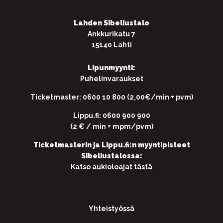
Lahden Sibeliustalo
Ankkurikatu 7
15140 Lahti
Lipunmyynti:
Puhelinvaraukset
Ticketmaster: 0600 10 800 (2,00€/min + pvm)
Lippu.fi: 0600 900 900
(2 € / min + mpm/pvm)
Ticketmasterin ja Lippu.fi:n myyntipisteet
Sibeliustalossa:
Katso aukioloajat tästä
Yhteistyössä