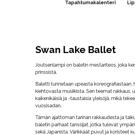
Tapahtumakalenteri
Li
Swan Lake Ballet
Joutsenlampi on baletin mestariteos, joka ke
prinssistä.
Baletti tunnetaan upeasta koreografiastaan,
kiehtovasta musiikista. Sen teemat rakkaus, 
kaikenikäisiä ja -taustaisia yleisöjä, mikä teke
vuosisadan.
Tämän ajattoman tarinan rakkaudesta ja taiku
baletin parhaat tanssijat, jotka tulevat ympär
sekä Japanista. Värikkäät puvut ja koristeet 