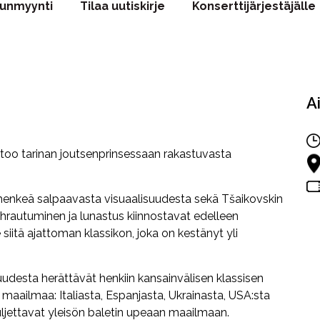
punmyynti
Tilaa uutiskirje
Konserttijärjestäjälle
A
rtoo tarinan joutsenprinsessaan rakastuvasta
 henkeä salpaavasta visuaalisuudesta sekä Tšaikovskin
uhrautuminen ja lunastus kiinnostavat edelleen
e siitä ajattoman klassikon, joka on kestänyt yli
udesta herättävät henkiin kansainvälisen klassisen
i maailmaa: Italiasta, Espanjasta, Ukrainasta, USA:sta
kuljettavat yleisön baletin upeaan maailmaan.