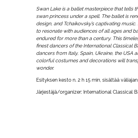
Swan Lake is a ballet masterpiece that tells th
swan princess under a spell. The ballet is re
design, and Tchaikovsky’s captivating music. 
to resonate with audiences of all ages and ba
endured for more than a century.
This timele
finest dancers of the International Classical
dancers from Italy, Spain, Ukraine, the USA 
colorful costumes and decorations will tran
wonder.
Esityksen kesto n. 2 h 15 min, sisältää väliajan
Järjestäjä/organizer: International Classical B
Facebook
Twitter
WhatsApp