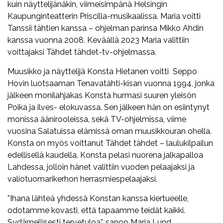
kuin näyttelijänäkin, viimeisimpänä Helsingin
Kaupunginteatterin Priscilla-musikaalissa. Maria voitti
Tanssii tähtien kanssa – ohjelman parinsa Mikko Ahdin
kanssa vuonna 2008. Keväällä 2023 Maria valittiin
voittajaksi Tähdet tähdet-tv-ohjelmassa.
Muusikko ja näyttelijä Konsta Hietanen voitti Seppo
Hovin luotsaaman Tenavatähti-kisan vuonna 1994, jonka
jälkeen monilahjakas Konsta hurmasi suuren yleisön
Poika ja ilves- elokuvassa. Sen jälkeen hän on esiintynyt
monissa äänirooleissa, sekä TV-ohjelmissa, viime
vuosina Salatuissa elämissä oman muusikkouran ohella.
Konsta on myös voittanut Tähdet tähdet – laulukilpailun
edellisellä kaudella. Konsta pelasi nuorena jalkapalloa
Lahdessa, jolloin hänet valittiin vuoden pelaajaksi ja
valiotuomarikerhon herrasmiespelaajaksi.
”Ihana lähteä yhdessä Konstan kanssa kiertueelle,
odotamme kovasti, että tapaamme teidät kaikki.
Sydämellisesti tervetuloa”, sanoo Maria Lund.