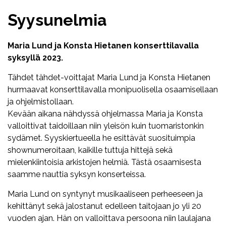
Syysunelmia
Maria Lund ja Konsta Hietanen konserttilavalla
syksyllä 2023.
Tähdet tähdet-voittajat Maria Lund ja Konsta Hietanen
hurmaavat konserttilavalla monipuolisella osaamisellaan
ja ohjelmistollaan.
Kevään aikana nähdyssä ohjelmassa Maria ja Konsta
valloittivat taidoillaan niin yleisön kuin tuomaristonkin
sydämet. Syyskiertueella he esittävät suosituimpia
shownumeroitaan, kaikille tuttuja hittejä sekä
mielenkiintoisia arkistojen helmiä. Tästä osaamisesta
saamme nauttia syksyn konserteissa.
Maria Lund on syntynyt musikaaliseen perheeseen ja
kehittänyt sekä jalostanut edelleen taitojaan jo yli 20
vuoden ajan. Hän on valloittava persoona niin laulajana