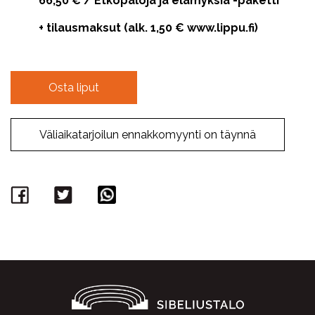
66,50 € / Etkopaloja ja elämyksiä -paketti
+ tilausmaksut (alk. 1,50 € www.lippu.fi)
Osta liput
Väliaikatarjoilun ennakkomyynti on täynnä
Facebook
Twitter
WhatsApp