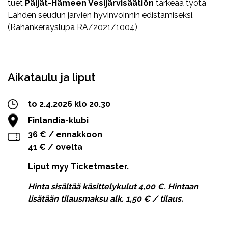
tuet
Päijät-Hämeen Vesijärvisäätiön
tärkeää työtä
Lahden seudun järvien hyvinvoinnin edistämiseksi.
(Rahankeräyslupa RA/2021/1004)
Facebook
Twitter
WhatsApp
Aikataulu ja liput
to 2.4.2026 klo 20.30
Finlandia-klubi
36 € / ennakkoon
41 € / ovelta
Liput myy Ticketmaster.
Hinta sisältää käsittelykulut 4,00 €. Hintaan
lisätään tilausmaksu alk. 1,50 € / tilaus.