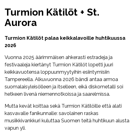
Turmion Kätilöt + St.
Aurora
Turmion Kätilöt palaa keikkalavoille huhtikuussa
2026
Vuonna 2025 äärimmäisen ahkerasti estradeja ja
festivaaleja kiertänyt Turmion Kätilöt lopetti juuri
keikkavuotensa loppuunmyytyihin esiintymisiin
Tampereella. Alkuvuonna 2026 bändi antaa armoa
suomalaisyleisölleen ja itselleen, eikä diskometalli soi
hetkeen livenä niemennotkoissa ja saarelmissa.
Mutta kevät koittaa sekä Turmion Kätilöille että alati
kasvavalle fanikunnalle: savolainen raskas
musiikkivankkuri kuluttaa Suomen teitä huhtikuun alusta
vapun yli.