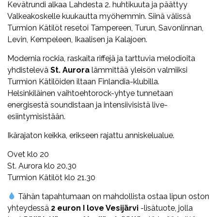
Kevätrundi alkaa Lahdesta 2. huhtikuuta ja päättyy
Valkeakoskelle kuukautta myöhemmin. Siinä välissä
Turmion Kätilöt resetoi Tampereen, Turun, Savonlinnan,
Levin, Kempeleen, Ikaalisen ja Kalajoen.
Modernia rockia, raskaita riffejä ja tarttuvia melodioita
yhdistelevä
St. Aurora
lämmittää yleisön valmiiksi
Turmion Kätilöiden iltaan Finlandia-klubilla.
Helsinkiläinen vaihtoehtorock-yhtye tunnetaan
energisestä soundistaan ja intensiivisistä live-
esiintymisistään.
Ikärajaton keikka, erikseen rajattu anniskelualue.
Ovet klo 20
St. Aurora klo 20.30
Turmion Kätilöt klo 21.30
Tähän tapahtumaan on mahdollista ostaa lipun oston
yhteydessä
2 euron
I love Vesijärvi
-lisätuote, jolla