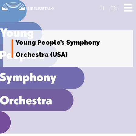
Skip
to
FI
EN
content
Young People’s Symphony
Orchestra (USA)