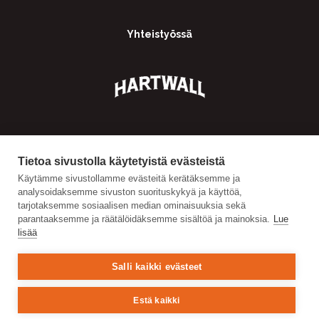
Yhteistyössä
Tietoa sivustolla käytetyistä evästeistä
Käytämme sivustollamme evästeitä kerätäksemme ja
analysoidaksemme sivuston suorituskykyä ja käyttöä,
tarjotaksemme sosiaalisen median ominaisuuksia sekä
parantaaksemme ja räätälöidäksemme sisältöä ja mainoksia.
Lue
lisää
Salli kaikki evästeet
Estä kaikki