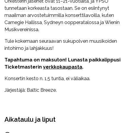
Orkesterin jäsenet ovat 11–21-vuotiaita, ja YPSO
tunnetaan korkeasta tasostaan. Se on esiintynyt
maailman arvostetuimmilla konserttilavoilla, kuten
Carnegie Hallissa, Sydneyn oopperatalossa ja Wienin
Musikvereinissa.
Tule kokemaan seuraavan sukupolven muusikoiden
intohimo ja lahjakkuus!
Tapahtuma on maksuton! Lunasta paikkalippusi
Ticketmasterin
verkkokaupasta
.
Konsertin kesto n. 1,5 tuntia, ei väliaikaa.
Järjestäjä: Baltic Breeze.
Facebook
Twitter
WhatsApp
Aikataulu ja liput