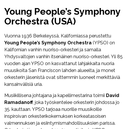
Young People’s Symphony
Orchestra (USA)
Vuonna 1936 Berkeleyssä, Kaliforniassa perustettu
Young People’s Symphony Orchestra
(YPSO) on
Kalifornian vanhin nuoriso-orkesteri ja samalla
Yhdysvaltojen vanhin itsenäinen nuoriso-orkesteri. Yli 85
vuoden ajan YPSO on kasvattanut lahjakkaita nuoria
muusikoita San Franciscon lahden alueelta, ja monet
orkesterin jäsenistä ovat sittemmin luoneet merkittäviä
kansainvälisiä uria.
Musiikillisena johtajana ja kapellimestarina toimii
David
Ramadanoff
, joka työskentelee orkesterin johdossa jo
35. kauttaan. YPSO tarjoaa nuorille muusikoille
inspiroivan orkesterikokemuksen korkeatasoisen
valmennuksen ja esiintymismahdollisuuksien parissa.