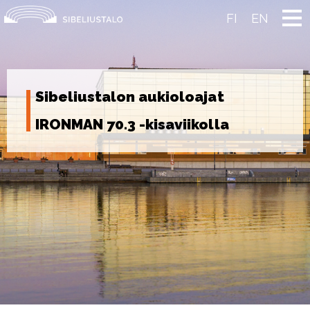
Skip
to
FI
EN
content
Sibeliustalon aukioloajat
IRONMAN 70.3 -kisaviikolla