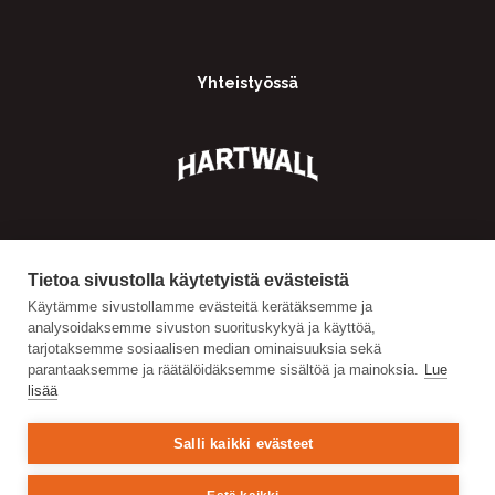
Yhteistyössä
Tietoa sivustolla käytetyistä evästeistä
Käytämme sivustollamme evästeitä kerätäksemme ja
analysoidaksemme sivuston suorituskykyä ja käyttöä,
tarjotaksemme sosiaalisen median ominaisuuksia sekä
parantaaksemme ja räätälöidäksemme sisältöä ja mainoksia.
Lue
lisää
Salli kaikki evästeet