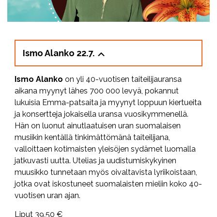
Ismo Alanko 22.7.
Ismo Alanko
on yli 40-vuotisen taiteilijauransa
aikana myynyt lähes 700 000 levyä, pokannut
lukuisia Emma-patsaita ja myynyt loppuun kiertueita
ja konsertteja jokaisella uransa vuosikymmenellä.
Hän on luonut ainutlaatuisen uran suomalaisen
musiikin kentällä tinkimättömänä taiteilijana,
valloittaen kotimaisten yleisöjen sydämet luomalla
jatkuvasti uutta. Utelias ja uudistumiskykyinen
muusikko tunnetaan myös oivaltavista lyriikoistaan,
jotka ovat iskostuneet suomalaisten mieliin koko 40-
vuotisen uran ajan.
Liput 39,50 €