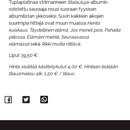
Tuplaplatinaa striimanneen
Iltalauluja
-albumin
odotettu seuraaja nousi suoraan fyysisen
albumilistan ykköseksi. Suvin kaikkien aikojen
suurimpia hittejä ovat muun muassa
Hento
kuiskaus
,
Täydellinen elämä
,
Jos menet pois
,
Pahalta
piilossa
,
Elämäni miehiä
,
Seuraavassa
elämässä
sekä
Rikki mutta riittävä
.
Liput 39,50 €
Hinta sisältää käsittelykulut 4,00 €. Hintaan lisätään
tilausmaksu alk. 1,50 € / tilaus.
Facebook
Twitter
WhatsApp