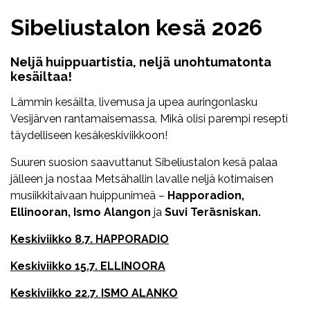
Sibeliustalon kesä 2026
Neljä huippuartistia, neljä unohtumatonta
kesäiltaa!
Lämmin kesäilta, livemusa ja upea auringonlasku
Vesijärven rantamaisemassa. Mikä olisi parempi resepti
täydelliseen kesäkeskiviikkoon!
Suuren suosion saavuttanut Sibeliustalon kesä palaa
jälleen ja nostaa Metsähallin lavalle neljä kotimaisen
musiikkitaivaan huippunimeä –
Happoradion,
Ellinooran, Ismo Alangon
ja
Suvi Teräsniskan.
Keskiviikko 8.7. HAPPORADIO
Keskiviikko 15.7. ELLINOORA
Keskiviikko 22.7. ISMO ALANKO