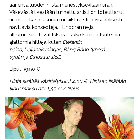
äänensä luoden niistä menestyksekkään uran.
Väkevästä livestään tunnettu artisti on toteuttanut
uransa aikana lukuisia musiikillisesti ja visuaalisesti
näyttäviä konsepteja. Ellinooran neljä
albumia sisältävät lukuisia koko kansan tuntemia
ajattomia hittejä, kuten
Elefantin
paino
,
Leijonakuningas
,
Bäng Bäng typerä
sydän
ja
Dinosauruksii.
Liput 39,50 €
Hinta sisältää käsittelykulut 4,00 €. Hintaan lisätään
tilausmaksu alk. 1,50 € / tilaus.