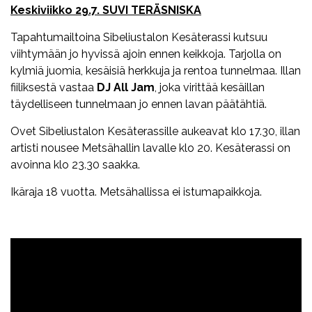
Keskiviikko 29.7. SUVI TERÄSNISKA
Tapahtumailtoina Sibeliustalon Kesäterassi kutsuu
viihtymään jo hyvissä ajoin ennen keikkoja. Tarjolla on
kylmiä juomia, kesäisiä herkkuja ja rentoa tunnelmaa. Illan
fiiliksestä vastaa
DJ All Jam
, joka virittää kesäillan
täydelliseen tunnelmaan jo ennen lavan päätähtiä.
Ovet Sibeliustalon Kesäterassille aukeavat klo 17.30, illan
artisti nousee Metsähallin lavalle klo 20. Kesäterassi on
avoinna klo 23.30 saakka.
Ikäraja 18 vuotta. Metsähallissa ei istumapaikkoja.