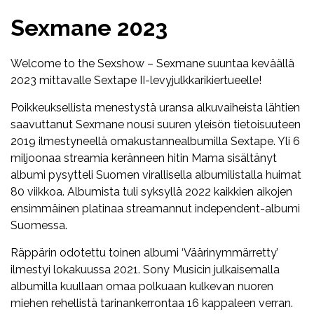
Sexmane 2023
Welcome to the Sexshow – Sexmane suuntaa keväällä
2023 mittavalle Sextape II-levyjulkkarikiertueelle!
Poikkeuksellista menestystä uransa alkuvaiheista lähtien
saavuttanut Sexmane nousi suuren yleisön tietoisuuteen
2019 ilmestyneellä omakustannealbumilla Sextape. Yli 6
miljoonaa streamia keränneen hitin Mama sisältänyt
albumi pysytteli Suomen virallisella albumilistalla huimat
80 viikkoa. Albumista tuli syksyllä 2022 kaikkien aikojen
ensimmäinen platinaa streamannut independent-albumi
Suomessa.
Räppärin odotettu toinen albumi ‘Väärinymmärretty’
ilmestyi lokakuussa 2021. Sony Musicin julkaisemalla
albumilla kuullaan omaa polkuaan kulkevan nuoren
miehen rehellistä tarinankerrontaa 16 kappaleen verran.