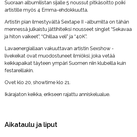
Suoraan albumilistan sijalle 5 noussut pitkäsoitto poiki
artistille myös 4 Emma-ehdokkuutta.
Artistin pian ilmestyvältä Sextape II -albumilta on tähän
mennessä julkaistu jättihiteiksi nousseet singlet “Sekavaa
ja hiton vaikeet”, “Chillaa veli” ja “40K”.
Lavaenergiallaan vakuuttavan artistin Sexshow -
livekeikat ovat muodostuneet ilmiöksi, joka vetää
keikkapaikat täyteen ympäri Suomen niin klubeilla kuin
festareillakin.
Ovet klo 20, showtime klo 21.
Ikärajaton keikka, erikseen rajattu anniskelualue.
Facebook
Twitter
WhatsApp
Aikataulu ja liput