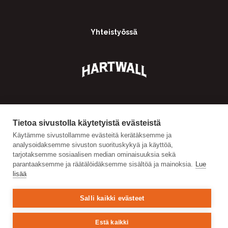
Yhteistyössä
Tietoa sivustolla käytetyistä evästeistä
Käytämme sivustollamme evästeitä kerätäksemme ja
analysoidaksemme sivuston suorituskykyä ja käyttöä,
tarjotaksemme sosiaalisen median ominaisuuksia sekä
parantaaksemme ja räätälöidäksemme sisältöä ja mainoksia.
Lue
lisää
Salli kaikki evästeet
Estä kaikki