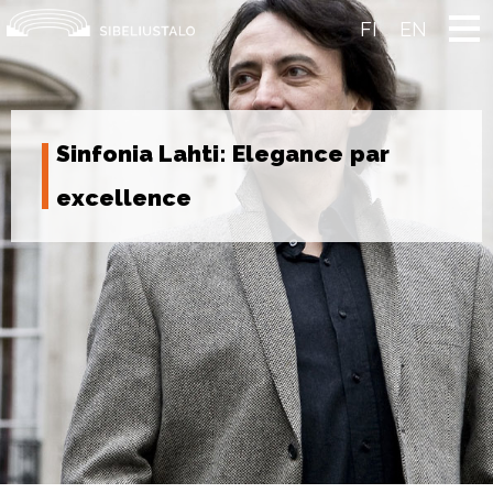
Skip
to
FI
EN
content
Sinfonia Lahti: Elegance par
excellence