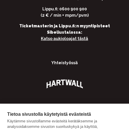
Lippu.fi: 0600 900 900
(2 € / min + mpm/pvm)
Ticketmasterin ja Lippu.fi:n myyntipisteet
Sibeliustalossa:
Katso aukioloajat tästä
Yhteistyössä
Tietoa sivustolla käytetyistä evästeistä
Käytämme sivustollamme evästeitä kerätäksemme ja
analysoidaksemme sivuston suorituskykyä ja käyttöä,