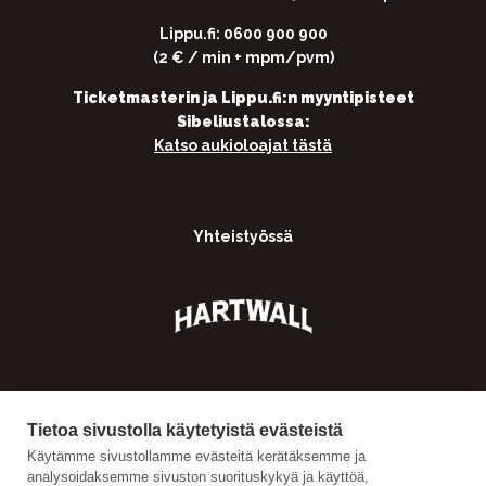
Lippu.fi: 0600 900 900
(2 € / min + mpm/pvm)
Ticketmasterin ja Lippu.fi:n myyntipisteet
Sibeliustalossa:
Katso aukioloajat tästä
Yhteistyössä
Tietoa sivustolla käytetyistä evästeistä
Käytämme sivustollamme evästeitä kerätäksemme ja
analysoidaksemme sivuston suorituskykyä ja käyttöä,