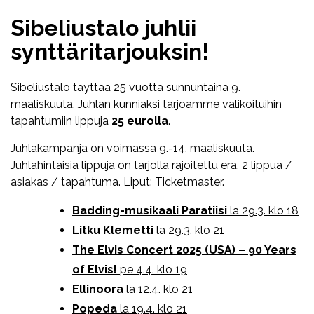
Sibeliustalo juhlii
synttäritarjouksin!
Sibeliustalo täyttää 25 vuotta sunnuntaina 9.
maaliskuuta. Juhlan kunniaksi tarjoamme valikoituihin
tapahtumiin lippuja
25 eurolla
.
Juhlakampanja on voimassa 9.-14. maaliskuuta.
Juhlahintaisia lippuja on tarjolla rajoitettu erä. 2 lippua /
asiakas / tapahtuma. Liput: Ticketmaster.
Badding-musikaali Paratiisi
la 29.3. klo 18
Litku Klemetti
la 29.3. klo 21
The Elvis Concert 2025 (USA) – 90 Years
of Elvis!
pe 4.4. klo 19
Ellinoora
la 12.4. klo 21
Popeda
la 19.4. klo 21