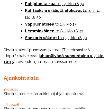
Pohjolan taikaa
to 3.4. klo 18.30
Kohtauksia eräästä elokuvasta
to 11.4.
klo 18.30
Vappumatinea
to 1.5. klo 13
Lemminkäinen
to 8.5. klo 18.30
Sankarin säkeet
to 15.5. klo 18.30
Sibeliustalon lipunmyyntipisteet (Ticketmaster &
Lippu.fi) palvelevat
juhlapäivänä sunnuntaina 9.3. klo
10-15
. Tervetuloa juhlimaan kanssamme!
Ajankohtaista
17.6.2026
Sibeliustalon kesän aukioloajat ja tapahtumat
26.5.2026
Sibeliustalon lipunmyynnin aukioloajat kesällä