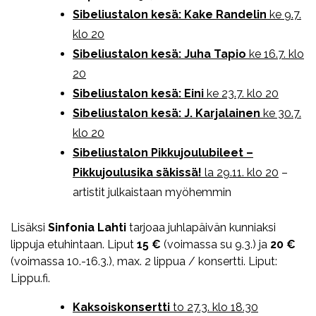
Sibeliustalon kesä: Kake Randelin
ke 9.7.
klo 20
Sibeliustalon kesä: Juha Tapio
ke 16.7. klo
20
Sibeliustalon kesä: Eini
ke 23.7. klo 20
Sibeliustalon kesä: J. Karjalainen
ke 30.7.
klo 20
Sibeliustalon Pikkujoulubileet –
Pikkujoulusika säkissä!
la 29.11. klo 20
–
artistit julkaistaan myöhemmin
Lisäksi
Sinfonia Lahti
tarjoaa juhlapäivän kunniaksi
lippuja etuhintaan. Liput
15 €
(voimassa su 9.3.) ja
20 €
(voimassa 10.-16.3.), max. 2 lippua / konsertti. Liput:
Lippu.fi.
Kaksoiskonsertti
to 27.3. klo 18.30