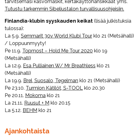
tarvitsemasi kasvomaskit, kertakäyttöhansikkaat yms.
Tutustu tarkemmin Sibeliustalon turvallisuusohjeisiin.
Finlandia-klubin syyskauden keikat
(lisää julkistuksia
tulossa):
La 5.9.
Semmarit 30v World Klubi Tour
klo 21 (Metsähalli)
/ Loppuunmyyty!
Pe 11.9.
Topmost – Hold Me Tour 2020
klo 19
(Metsähalli)
La 12.9.
Esa Pulliainen W/ Mr Breathless
klo 21
(Metsähalli)
La 19.9.
Brel, Suosalo, Tegelman
klo 21 (Metsähalli)
Pe 23.10.
Turmion Kätilöt, S-TOOL
klo 20.30
Pe 20.11.
Mokoma
klo 21
La 21.11.
Ruusut + M
klo 20.15
La 5.12.
BEHM
klo 21
Ajankohtaista