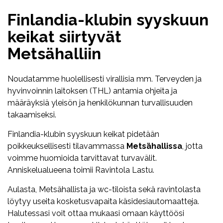
Finlandia-klubin syyskuun
keikat siirtyvät
Metsähalliin
Noudatamme huolellisesti virallisia mm. Terveyden ja
hyvinvoinnin laitoksen (THL) antamia ohjeita ja
määräyksiä yleisön ja henkilökunnan turvallisuuden
takaamiseksi.
Finlandia-klubin syyskuun keikat pidetään
poikkeuksellisesti tilavammassa
Metsähallissa
, jotta
voimme huomioida tarvittavat turvavälit.
Anniskelualueena toimii Ravintola Lastu.
Aulasta, Metsähallista ja wc-tiloista sekä ravintolasta
löytyy useita kosketusvapaita käsidesiautomaatteja.
Halutessasi voit ottaa mukaasi omaan käyttöösi