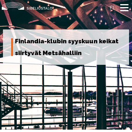
Skip
to
FI
content
Finlandia-klubin syyskuun keikat
siirtyvät Metsähalliin