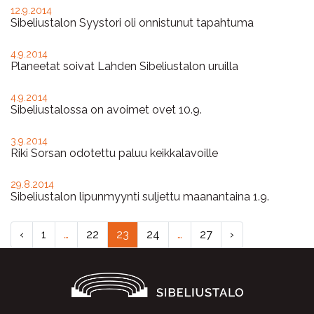
12.9.2014
Sibeliustalon Syystori oli onnistunut tapahtuma
4.9.2014
Planeetat soivat Lahden Sibeliustalon uruilla
4.9.2014
Sibeliustalossa on avoimet ovet 10.9.
3.9.2014
Riki Sorsan odotettu paluu keikkalavoille
29.8.2014
Sibeliustalon lipunmyynti suljettu maanantaina 1.9.
‹
1
…
22
23
24
…
27
›