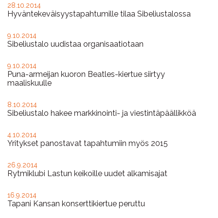
Ajankohtaista
28.10.2014
Hyväntekeväisyystapahtumille tilaa Sibeliustalossa
9.10.2014
Sibeliustalo uudistaa organisaatiotaan
9.10.2014
Puna-armeijan kuoron Beatles-kiertue siirtyy
maaliskuulle
8.10.2014
Sibeliustalo hakee markkinointi- ja viestintäpäällikköä
4.10.2014
Yritykset panostavat tapahtumiin myös 2015
26.9.2014
Rytmiklubi Lastun keikoille uudet alkamisajat
16.9.2014
Tapani Kansan konserttikiertue peruttu