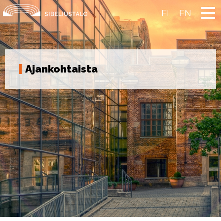
Skip
to
FI
EN
content
Ajankohtaista