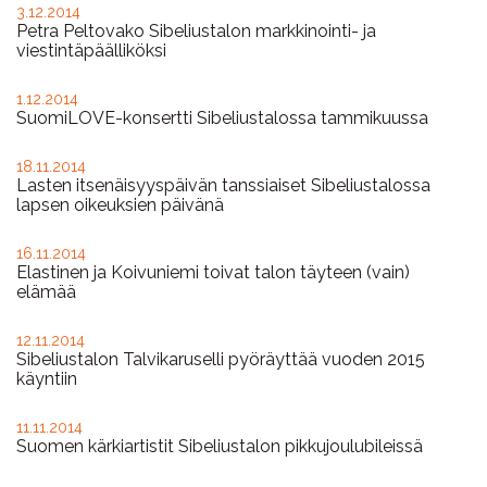
Ajankohtaista
3.12.2014
Petra Peltovako Sibeliustalon markkinointi- ja
viestintäpäälliköksi
1.12.2014
SuomiLOVE-konsertti Sibeliustalossa tammikuussa
18.11.2014
Lasten itsenäisyyspäivän tanssiaiset Sibeliustalossa
lapsen oikeuksien päivänä
16.11.2014
Elastinen ja Koivuniemi toivat talon täyteen (vain)
elämää
12.11.2014
Sibeliustalon Talvikaruselli pyöräyttää vuoden 2015
käyntiin
11.11.2014
Suomen kärkiartistit Sibeliustalon pikkujoulubileissä