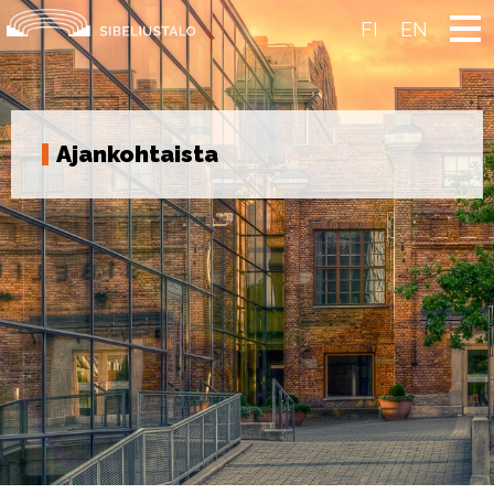
Skip
to
FI
EN
content
Ajankohtaista