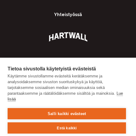
Yhteistyössä
Tietoa sivustolla käytetyistä evästeistä
Käytämme sivustollamme evästeitä kerätäksemme ja
analysoidaksemme sivuston suorituskykyä ja käyttöä,
tarjotaksemme sosiaalisen median ominaisuuksia sekä
parantaaksemme ja räätälöidäksemme sisältöä ja mainoksia.
Lue
lisää
Salli kaikki evästeet
Estä kaikki