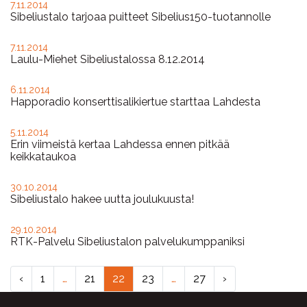
7.11.2014
Sibeliustalo tarjoaa puitteet Sibelius150-tuotannolle
7.11.2014
Laulu-Miehet Sibeliustalossa 8.12.2014
6.11.2014
Happoradio konserttisalikiertue starttaa Lahdesta
5.11.2014
Erin viimeistä kertaa Lahdessa ennen pitkää
keikkataukoa
30.10.2014
Sibeliustalo hakee uutta joulukuusta!
29.10.2014
RTK-Palvelu Sibeliustalon palvelukumppaniksi
‹
1
…
21
22
23
…
27
›