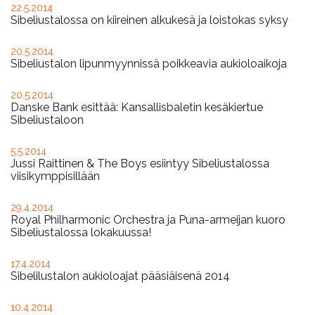
Ajankohtaista
22.5.2014
Sibeliustalossa on kiireinen alkukesä ja loistokas syksy
20.5.2014
Sibeliustalon lipunmyynnissä poikkeavia aukioloaikoja
20.5.2014
Danske Bank esittää: Kansallisbaletin kesäkiertue
Sibeliustaloon
5.5.2014
Jussi Raittinen & The Boys esiintyy Sibeliustalossa
viisikymppisillään
29.4.2014
Royal Philharmonic Orchestra ja Puna-armeijan kuoro
Sibeliustalossa lokakuussa!
17.4.2014
Sibelilustalon aukioloajat pääsiäisenä 2014
10.4.2014