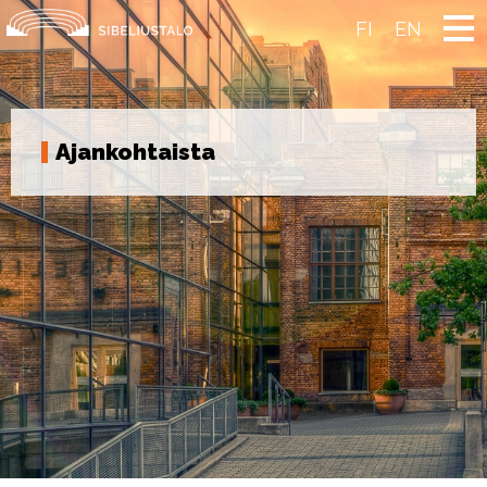
Skip
to
FI
EN
content
Ajankohtaista