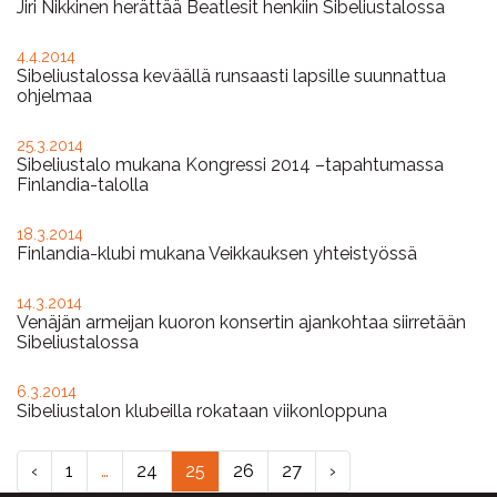
Jiri Nikkinen herättää Beatlesit henkiin Sibeliustalossa
4.4.2014
Sibeliustalossa keväällä runsaasti lapsille suunnattua
ohjelmaa
25.3.2014
Sibeliustalo mukana Kongressi 2014 –tapahtumassa
Finlandia-talolla
18.3.2014
Finlandia-klubi mukana Veikkauksen yhteistyössä
14.3.2014
Venäjän armeijan kuoron konsertin ajankohtaa siirretään
Sibeliustalossa
6.3.2014
Sibeliustalon klubeilla rokataan viikonloppuna
‹
1
…
24
25
26
27
›