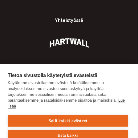
Yhteistyössä
Tietoa sivustolla käytetyistä evästeistä
Käytämme sivustollamme evästeitä kerätäksemme ja
analysoidaksemme sivuston suorituskykyä ja käyttöä,
tarjotaksemme sosiaalisen median ominaisuuksia sekä
parantaaksemme ja räätälöidäksemme sisältöä ja mainoksia.
Lue
lisää
Salli kaikki evästeet
Estä kaikki